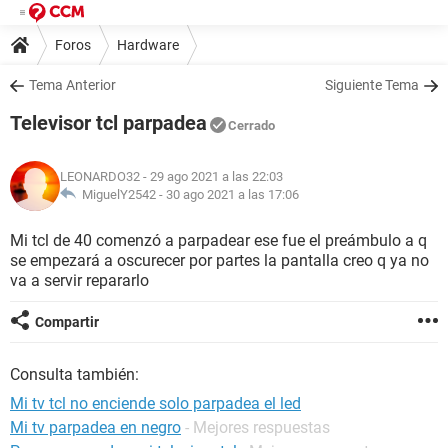
Foros
Hardware
Tema Anterior
Siguiente Tema
Televisor tcl parpadea
Cerrado
LEONARDO32
- 29 ago 2021 a las 22:03
MiguelY2542 -
30 ago 2021 a las 17:06
Mi tcl de 40 comenzó a parpadear ese fue el preámbulo a q
se empezará a oscurecer por partes la pantalla creo q ya no
va a servir repararlo
Compartir
Consulta también:
Mi tv tcl no enciende solo parpadea el led
Mi tv parpadea en negro
- Mejores respuestas