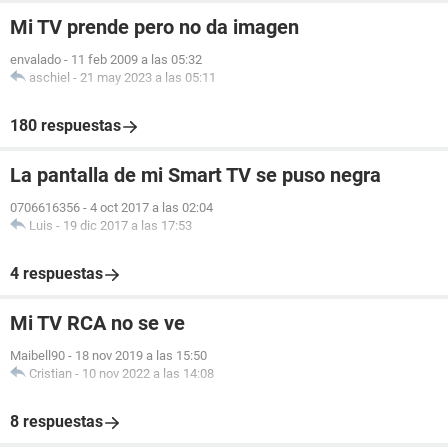
Mi TV prende pero no da imagen
envalado
-
11 feb 2009 a las 05:32
aschiel
-
21 may 2023 a las 05:11
180 respuestas
La pantalla de mi Smart TV se puso negra
0706616356
-
4 oct 2017 a las 02:04
Luis
-
19 dic 2017 a las 17:53
4 respuestas
Mi TV RCA no se ve
Maibell90
-
18 nov 2019 a las 15:50
Cristian
-
10 nov 2022 a las 14:08
8 respuestas