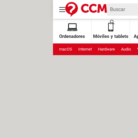
Ordenadores
Móviles y tablets
Ap
macOS
Internet
Hardware
Audio