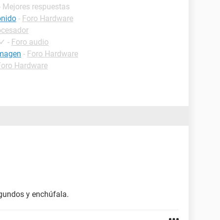
- Mejores respuestas
onido
-
Foro Hardware
ocesador
✓
-
Foro audio
imagen
-
Foro Hardware
Foro Hardware
gundos y enchúfala.