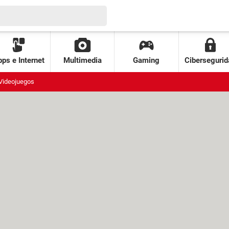
ps e Internet
Multimedia
Gaming
Cibersegurid
Videojuegos