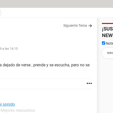
Siguiente Tema
¡SU
NEW
Noti
9 a las 16:15
8
dejado de verse , prende y se escucha, pero no se
ni sonido
- Mejores respuestas