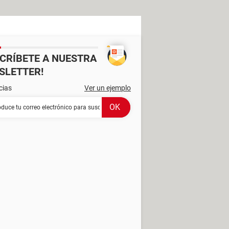
SCRÍBETE A NUESTRA
SLETTER!
cias
Ver un ejemplo