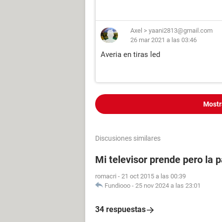
Axel
>
yaani2813@gmail.com
26 mar 2021 a las 03:46
Averia en tiras led
Mostr
Discusiones similares
Mi televisor prende pero la 
romacri
-
21 oct 2015 a las 00:39
Fundiooo
-
25 nov 2024 a las 23:01
34 respuestas