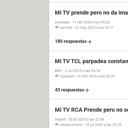
Mi TV prende pero no da im
envalado
-
11 feb 2009 a las 05:32
aschiel
-
21 may 2023 a las 05:11
180 respuestas
Mi TV TCL parpadea consta
M97
-
2 oct 2019 a las 04:18
Ezequiel
-
10 mar 2023 a las 03:29
43 respuestas
Mi TV RCA Prende pero no s
Anpert
-
25 jul 2020 a las 22:54
piratacrimson
-
25 jul 2020 a las 23:19