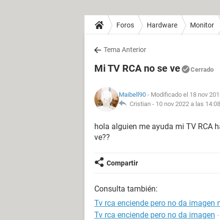
Foros
Hardware
Monitor
Tema Anterior
Mi TV RCA no se ve
Cerrado
Maibell90
- Modificado el 18 nov 201
Cristian -
10 nov 2022 a las 14:0
hola alguien me ayuda mi TV RCA ha 
ve??
Compartir
Consulta también:
Tv rca enciende pero no da imagen 
Tv rca enciende pero no da imagen