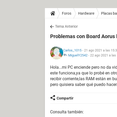
Foros
Hardware
Placas b
Tema Anterior
Problemas con Board Aorus b
Carlos_1015
- 21 ago 2021 a las 15:
MiguelY2542
-
22 ago 2021 a las
Hola...mi PC enciende pero no da vid
este funciona,ya que lo probé en otr
recibir corriente,las RAM están en b
pero quisiera saber qué puedo hacer
Compartir
Consulta también: