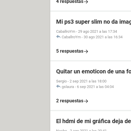
4 respuestas
Mi ps3 super slim no da ima
CaballroYm
-
29 ago 2021 a las 17:34
CaballroYm
-
30 ago 2021 a las 16:34
5 respuestas
Quitar un emoticon de una f
Sergio
-
2 sep 2021 a las 18:00
gslaura
-
6 sep 2021 a las 04:04
2 respuestas
El hdmi de mi gráfica deja d
Nacho
-
2 ago 2021 a las 20:41