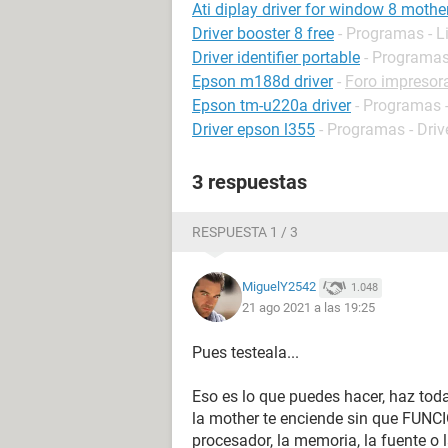
Ati diplay driver for window 8 moth
Driver booster 8 free
- Programas - L
Driver identifier portable
- Programas 
Epson m188d driver
-
Foro impresor
Epson tm-u220a driver
- Programas -
Driver epson l355
- Programas - Driv
3 respuestas
RESPUESTA 1 / 3
MiguelY2542
1.048
21 ago 2021 a las 19:25
Pues testeala...
Eso es lo que puedes hacer, haz toda
la mother te enciende sin que FUNCIO
procesador, la memoria, la fuente 