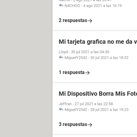
N4CHOO
-
4 ago 2021 a las 16:19
2 respuestas
Mi tarjeta grafica no me da 
Lloyd
-
30 jul 2021 a las 04:30
MiguelY2542
-
30 jul 2021 a las 18:32
1 respuesta
Mi Dispositivo Borra Mis Fot
Jeffran
-
27 jul 2021 a las 22:58
MiguelY2542
-
28 jul 2021 a las 19:23
3 respuestas