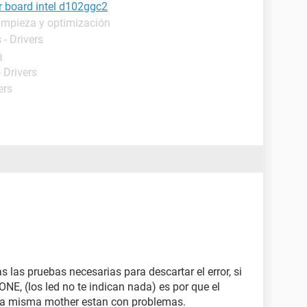
er board intel d102ggc2
impieza y optimización
- Drivers
a
 Drivers
ers
s las pruebas necesarias para descartar el error, si
NE, (los led no te indican nada) es por que el
o la misma mother estan con problemas.