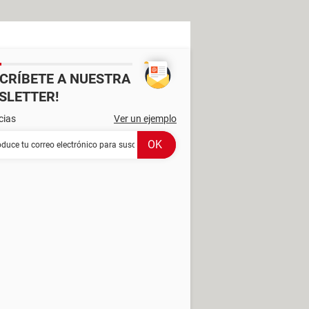
SCRÍBETE A NUESTRA
SLETTER!
cias
Ver un ejemplo