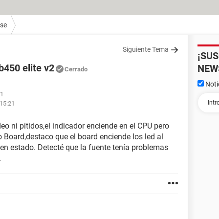
ase
Siguiente Tema
¡SU
450 elite v2
NEW
Cerrado
Noti
31
 15:21
eo ni pitidos,el indicador enciende en el CPU pero
o Board,destaco que el board enciende los led al
uen estado. Detecté que la fuente tenía problemas
.