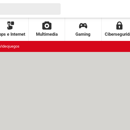
ps e Internet
Multimedia
Gaming
Cibersegurid
Videojuegos