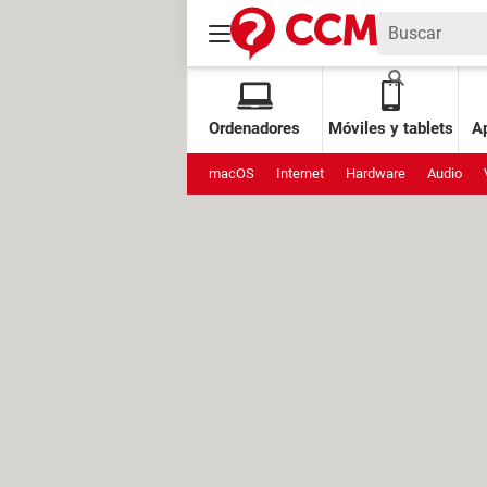
Ordenadores
Móviles y tablets
Ap
macOS
Internet
Hardware
Audio