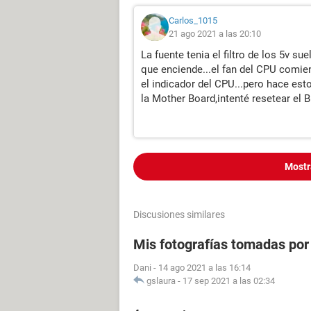
Carlos_1015
21 ago 2021 a las 20:10
La fuente tenia el filtro de los 5v su
que enciende...el fan del CPU comien
el indicador del CPU...pero hace est
la Mother Board,intenté resetear el 
Mostr
Discusiones similares
Mis fotografías tomadas po
Dani
-
14 ago 2021 a las 16:14
gslaura
-
17 sep 2021 a las 02:34