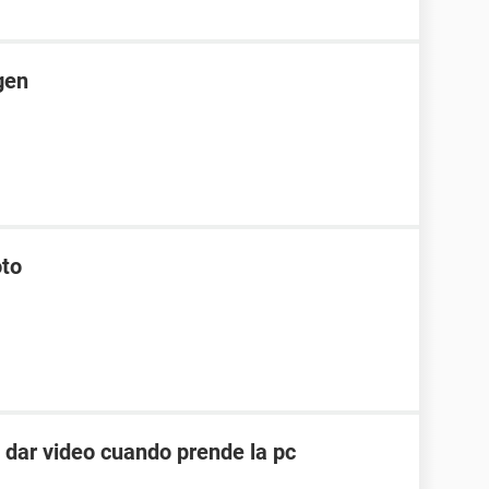
gen
oto
e dar video cuando prende la pc