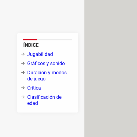
eloj junto a otros conductores
as rápidas y la Serie Desafío
ÍNDICE
Jugabilidad
Gráficos y sonido
s
Duración y modos
de juego
ltos,
Crítica
r
Clasificación de
edad