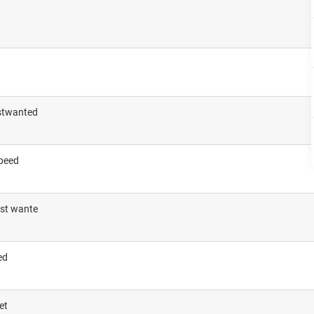
ostwanted
speed
ost wante
ed
et