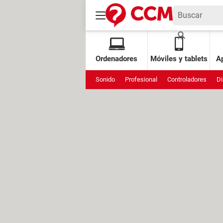
Ordenadores
Móviles y tablets
Ap
Sonido
Profesional
Controladores
Di