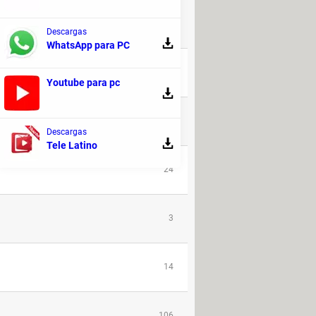
53
Descargas
WhatsApp para PC
27
Youtube para pc
5
Descargas
Tele Latino
24
3
14
106