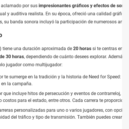
y aclamado por sus
impresionantes gráficos y efectos de sonido
ual y auditiva realista. En su época, ofreció una calidad gráfica
s, su banda sonora incluyó la participación de numerosos artis
o
) tiene una duración aproximada de
20 horas
si te centras en lo
de 30 horas
, dependiendo de cuánto desees explorar. Además, e
solo jugador como multijugador:
r te sumerge en la tradición y la historia de Need for Speed: 
 en la campaña.
 que incluye hitos de persecución y eventos de contrarreloj, co
o costos para el estado, entre otros. Cada carrera te proporciona
arreras personalizadas para uno o varios jugadores, con opcion
nsidad del tráfico y tipo de transmisión. También puedes crear c