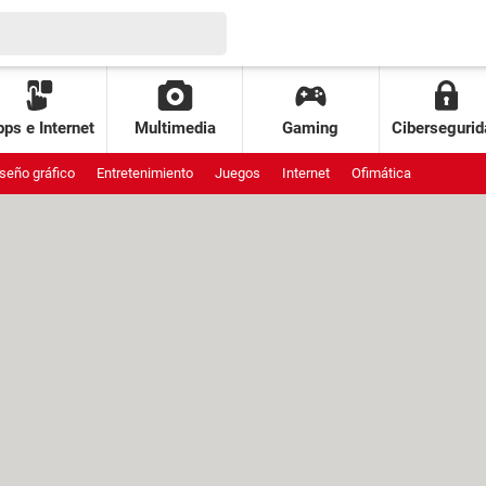
ps e Internet
Multimedia
Gaming
Cibersegurid
seño gráfico
Entretenimiento
Juegos
Internet
Ofimática