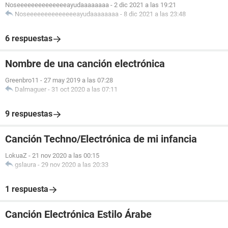
Noseeeeeeeeeeeeeeayudaaaaaaaa
-
2 dic 2021 a las 19:21
Noseeeeeeeeeeeeeeayudaaaaaaaa
-
8 dic 2021 a las 23:48
6 respuestas
Nombre de una canción electrónica
Greenbro11
-
27 may 2019 a las 07:28
Dalmaguer
-
31 oct 2020 a las 07:11
9 respuestas
Canción Techno/Electrónica de mi infancia
LokuaZ
-
21 nov 2020 a las 00:15
gslaura
-
29 nov 2020 a las 20:33
1 respuesta
Canción Electrónica Estilo Árabe