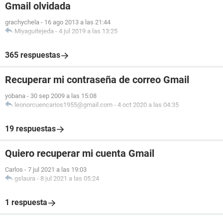
Gmail olvidada
grachychela
-
16 ago 2013 a las 21:44
Miyaguitejeda
-
4 jul 2019 a las 13:25
365 respuestas
Recuperar mi contraseña de correo Gmail
yobana
-
30 sep 2009 a las 15:08
leonorcuencarios1955@gmail.com
-
4 oct 2020 a las 04:35
19 respuestas
Quiero recuperar mi cuenta Gmail
Carlos
-
7 jul 2021 a las 19:03
gslaura
-
8 jul 2021 a las 05:24
1 respuesta