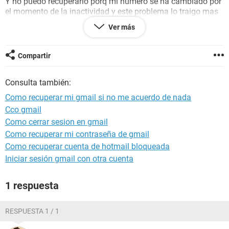
Y no puedo recuperarlo porq mi numero se ha cambiado por
el momento de la inactividad y este problema lo traigo mas
de varios meses desdel año pasado y me a traido muchas
Ver más
dificultades tanto como mis paginas en facebok y en los
contactos .
Desearia por favor q me ayuden a recuperar esta cuenta
Compartir
porq para mé es muy importante.
Consulta también:
Como recuperar mi gmail si no me acuerdo de nada
Configuración:
Android / Chrome 91.0.4472.101
Cco gmail
Como cerrar sesion en gmail
Como recuperar mi contraseña de gmail
Como recuperar cuenta de hotmail bloqueada
Iniciar sesión gmail con otra cuenta
1 respuesta
RESPUESTA 1 / 1