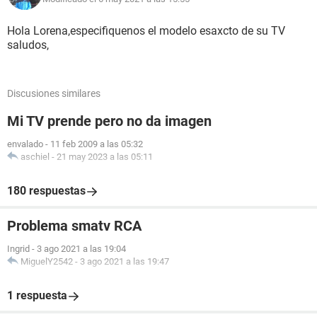
Hola Lorena,especifiquenos el modelo esaxcto de su TV
saludos,
Discusiones similares
Mi TV prende pero no da imagen
envalado
-
11 feb 2009 a las 05:32
aschiel
-
21 may 2023 a las 05:11
180 respuestas
Problema smatv RCA
Ingrid
-
3 ago 2021 a las 19:04
MiguelY2542
-
3 ago 2021 a las 19:47
1 respuesta