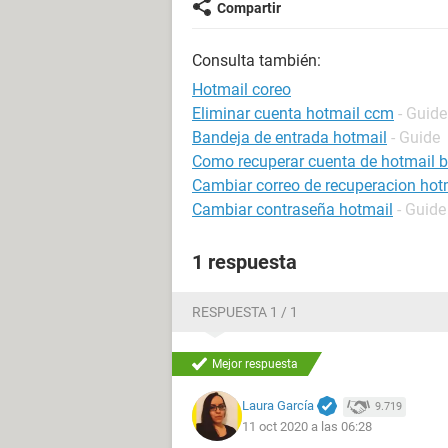
Compartir
Consulta también:
Hotmail coreo
Eliminar cuenta hotmail ccm
- Guide
Bandeja de entrada hotmail
- Guide
Como recuperar cuenta de hotmail 
Cambiar correo de recuperacion hot
Cambiar contraseña hotmail
- Guide
1 respuesta
RESPUESTA 1 / 1
Mejor respuesta
Laura García
9.719
11 oct 2020 a las 06:28