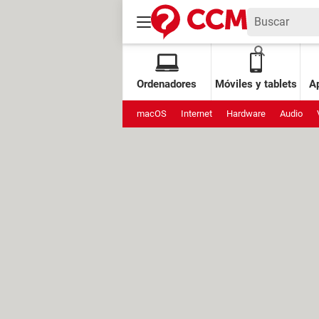
Ordenadores
Móviles y tablets
Ap
macOS
Internet
Hardware
Audio