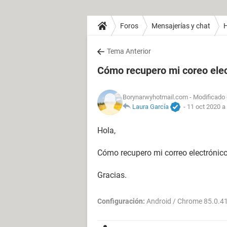
Foros
Mensajerías y chat
H
Tema Anterior
Cómo recupero mi coreo elec
Borynarwyhotmail.com
- Modificado 
Laura García
-
11 oct 2020 a
Hola,
Cómo recupero mi correo electrónic
Gracias.
Configuración:
Android / Chrome 85.0.4