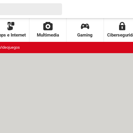
ps e Internet
Multimedia
Gaming
Cibersegurid
Videojuegos