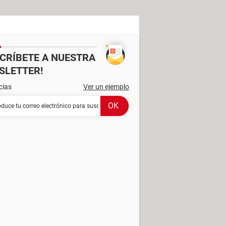
SCRÍBETE A NUESTRA
SLETTER!
cias
Ver un ejemplo