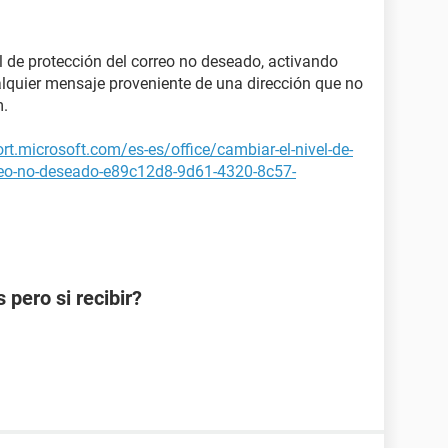
l de protección del correo no deseado, activando
ualquier mensaje proveniente de una dirección que no
m.
rt.microsoft.com/es-es/office/cambiar-el-nivel-de-
rreo-no-deseado-e89c12d8-9d61-4320-8c57-
pero si recibir?