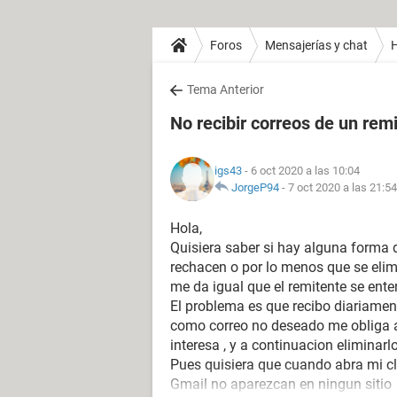
Foros
Mensajerías y chat
H
Tema Anterior
No recibir correos de un rem
igs43
- 6 oct 2020 a las 10:04
JorgeP94
-
7 oct 2020 a las 21:54
Hola,
Quisiera saber si hay alguna forma 
rechacen o por lo menos que se eli
me da igual que el remitente se enter
El problema es que recibo diariamen
como correo no deseado me obliga a
interesa , y a continuacion eliminarl
Pues quisiera que cuando abra mi cl
Gmail no aparezcan en ningun sitio