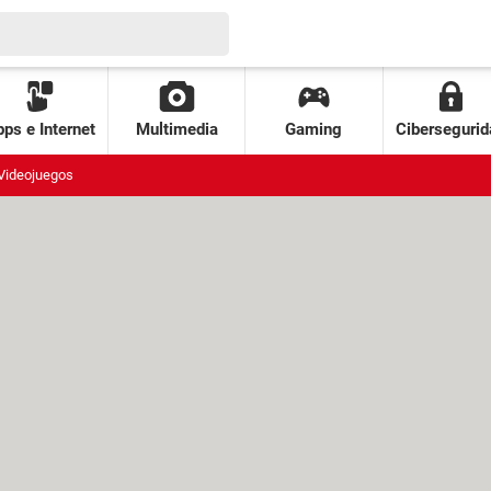
ps e Internet
Multimedia
Gaming
Cibersegurid
Videojuegos