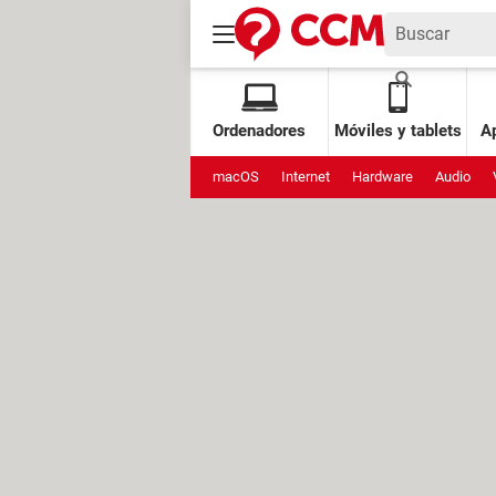
Ordenadores
Móviles y tablets
Ap
macOS
Internet
Hardware
Audio