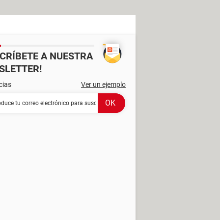
SCRÍBETE A NUESTRA
SLETTER!
cias
Ver un ejemplo