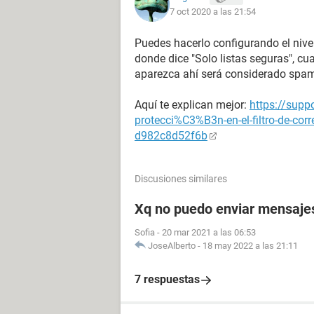
7 oct 2020 a las 21:54
Puedes hacerlo configurando el nive
donde dice "Solo listas seguras", c
aparezca ahí será considerado spa
Aquí te explican mejor:
https://suppo
protecci%C3%B3n-en-el-filtro-de-co
d982c8d52f6b
Discusiones similares
Xq no puedo enviar mensajes 
Sofia
-
20 mar 2021 a las 06:53
JoseAlberto
-
18 may 2022 a las 21:11
7 respuestas