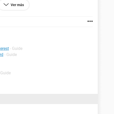
Ver más
.68
terest
- Guide
rd
- Guide
 Guide