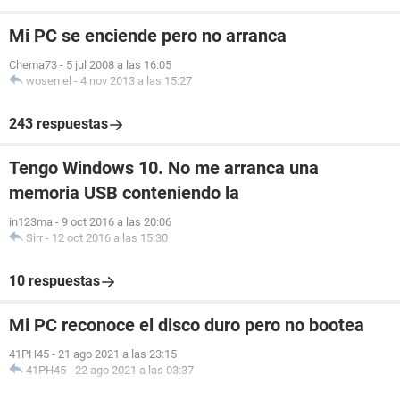
Mi PC se enciende pero no arranca
Chema73
-
5 jul 2008 a las 16:05
wosen el
-
4 nov 2013 a las 15:27
243 respuestas
Tengo Windows 10. No me arranca una
memoria USB conteniendo la
in123ma
-
9 oct 2016 a las 20:06
Sirr
-
12 oct 2016 a las 15:30
10 respuestas
Mi PC reconoce el disco duro pero no bootea
41PH45
-
21 ago 2021 a las 23:15
41PH45
-
22 ago 2021 a las 03:37