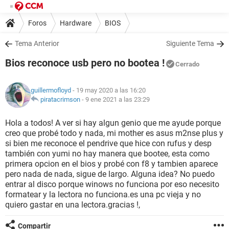
Foros
Hardware
BIOS
Tema Anterior
Siguiente Tema
Bios reconoce usb pero no bootea !
Cerrado
guillermofloyd
- 19 may 2020 a las 16:20
piratacrimson
-
9 ene 2021 a las 23:29
Hola a todos! A ver si hay algun genio que me ayude porque
creo que probé todo y nada, mi mother es asus m2nse plus y
si bien me reconoce el pendrive que hice con rufus y desp
también con yumi no hay manera que bootee, esta como
primera opcion en el bios y probé con f8 y tambien aparece
pero nada de nada, sigue de largo. Alguna idea? No puedo
entrar al disco porque winows no funciona por eso necesito
formatear y la lectora no funciona.es una pc vieja y no
quiero gastar en una lectora.gracias !,
Compartir