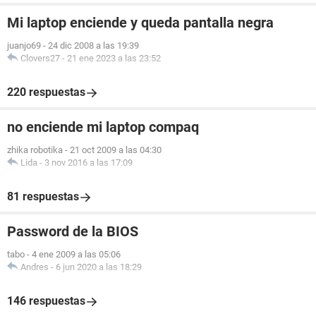
Mi laptop enciende y queda pantalla negra
juanjo69
-
24 dic 2008 a las 19:39
Clovers27
-
21 ene 2023 a las 23:52
220 respuestas
no enciende mi laptop compaq
zhika robotika
-
21 oct 2009 a las 04:30
Lida
-
3 nov 2016 a las 17:09
81 respuestas
Password de la BIOS
tabo
-
4 ene 2009 a las 05:06
Andres
-
6 jun 2020 a las 18:29
146 respuestas