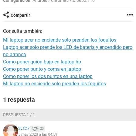
Configuración:
Android / Chrome 77.0.3865.116
Compartir
Consulta también:
Mi laptop acer no enciende solo prenden los foquitos
Laptop acer solo prende los LED de bateria y encendido pero
no arranca
Como poner guión bajo en laptop hp
Como poner punto y coma en laptop
Como poner los dos puntos en una laptop
Mi laptop no enciende solo prenden los foquitos
1 respuesta
RESPUESTA 1 / 1
3L1O7
23
5 may 2020 a las 04:59