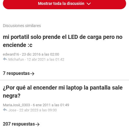
Mostrar toda la discusión
Discusiones similares
mi portatil solo prende el LED de carga pero no
enciende :c
edward16
-
23 dic 2016 a las 02:00
Michafun
-
12 abr 2021 a las 01:42
7 respuestas
¿Por qué al encender mi laptop la pantalla sale
negra?
MariaJosè_0303
-
6 ene 2011 a las 01:49
Jose
-
22 abr 2023 a las 09:00
207 respuestas