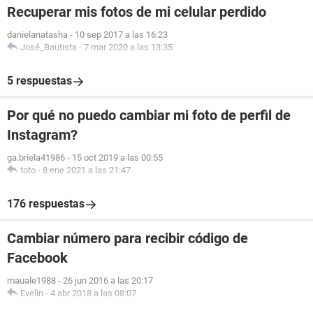
Recuperar mis fotos de mi celular perdido
danielanatasha
-
10 sep 2017 a las 16:23
José_Bautista
-
7 mar 2020 a las 13:35
5 respuestas
Por qué no puedo cambiar mi foto de perfil de
Instagram?
ga.briela41986
-
15 oct 2019 a las 00:55
toto
-
8 ene 2021 a las 21:47
176 respuestas
Cambiar número para recibir código de
Facebook
mauale1988
-
26 jun 2016 a las 20:17
Evelin
-
4 abr 2018 a las 08:07