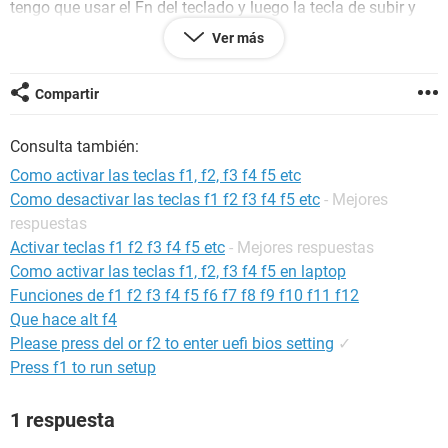
tengo que usar el Fn del teclado y luego la tecla de subir y
bajar volumen entre otras opciones.
Ver más
¿Me pueden ayudar a tener la
configuracion
de antes?,no me
gusta lo que tengo que hacer.
Compartir
Consulta también:
Como activar las teclas f1, f2, f3 f4 f5 etc
Como desactivar las teclas f1 f2 f3 f4 f5 etc
- Mejores
respuestas
Activar teclas f1 f2 f3 f4 f5 etc
- Mejores respuestas
Como activar las teclas f1, f2, f3 f4 f5 en laptop
Funciones de f1 f2 f3 f4 f5 f6 f7 f8 f9 f10 f11 f12
Que hace alt f4
Please press del or f2 to enter uefi bios setting
✓
Press f1 to run setup
1 respuesta