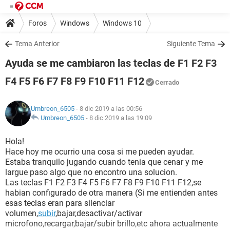
Foros
Windows
Windows 10
Tema Anterior
Siguiente Tema
Ayuda se me cambiaron las teclas de F1 F2 F3
F4 F5 F6 F7 F8 F9 F10 F11 F12
Cerrado
Umbreon_6505
- 8 dic 2019 a las 00:56
Umbreon_6505
-
8 dic 2019 a las 19:09
Hola!
Hace hoy me ocurrio una cosa si me pueden ayudar.
Estaba tranquilo jugando cuando tenia que cenar y me
largue paso algo que no encontro una solucion.
Las teclas F1 F2 F3 F4 F5 F6 F7 F8 F9 F10 F11 F12,se
habian configurado de otra manera (Si me entienden antes
esas teclas eran para silenciar
volumen,
subir
,bajar,desactivar/activar
microfono,recargar,bajar/subir brillo,etc ahora actualmente