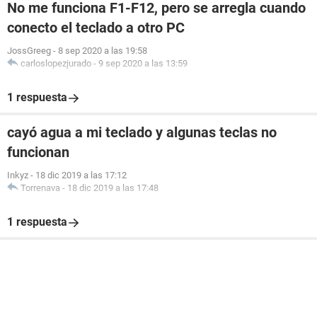
No me funciona F1-F12, pero se arregla cuando
conecto el teclado a otro PC
JossGreeg
-
8 sep 2020 a las 19:58
carloslopezjurado
-
9 sep 2020 a las 13:59
1 respuesta
cayó agua a mi teclado y algunas teclas no
funcionan
Inkyz
-
18 dic 2019 a las 17:12
Torrenava
-
18 dic 2019 a las 17:48
1 respuesta