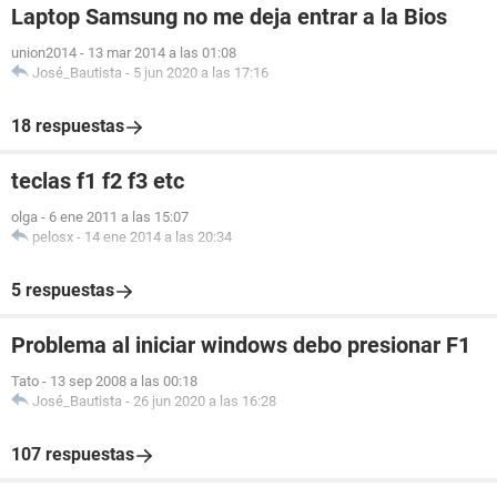
Laptop Samsung no me deja entrar a la Bios
union2014
-
13 mar 2014 a las 01:08
José_Bautista
-
5 jun 2020 a las 17:16
18 respuestas
teclas f1 f2 f3 etc
olga
-
6 ene 2011 a las 15:07
pelosx
-
14 ene 2014 a las 20:34
5 respuestas
Problema al iniciar windows debo presionar F1
Tato
-
13 sep 2008 a las 00:18
José_Bautista
-
26 jun 2020 a las 16:28
107 respuestas