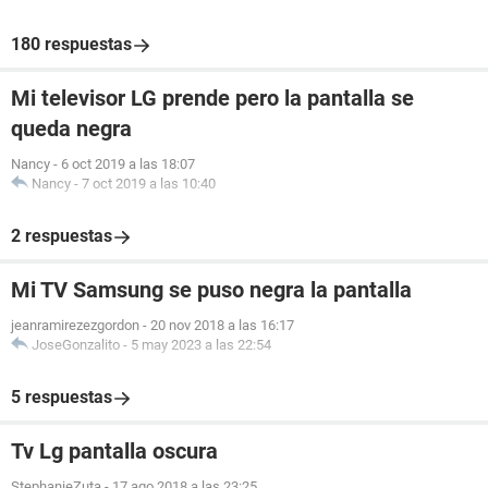
180 respuestas
Mi televisor LG prende pero la pantalla se
queda negra
Nancy
-
6 oct 2019 a las 18:07
Nancy
-
7 oct 2019 a las 10:40
2 respuestas
Mi TV Samsung se puso negra la pantalla
jeanramirezezgordon
-
20 nov 2018 a las 16:17
JoseGonzalito
-
5 may 2023 a las 22:54
5 respuestas
Tv Lg pantalla oscura
StephanieZuta
-
17 ago 2018 a las 23:25