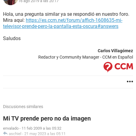
16 ago 2019 a las 20:17
Hola, una pregunta similar ya se respondió en nuestro foro.
Mira aquí:
https://es.ccm.net/forum/affich-1608635-mi-
televisor-prende-pero-la-pantalla-esta-oscura#answers
Saludos
Carlos Villagómez
Redactor y Community Manager - CCM en Español
Discusiones similares
Mi TV prende pero no da imagen
envalado
-
11 feb 2009 a las 05:32
aschiel
-
21 may 2023 a las 05:11