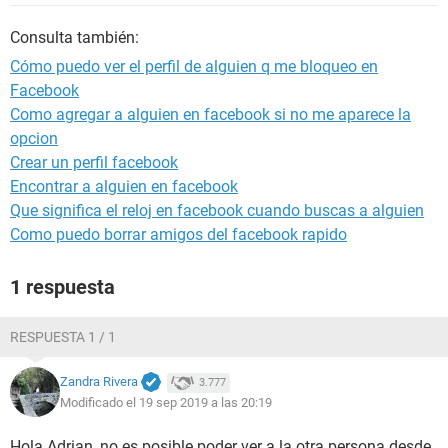
Consulta también:
Cómo puedo ver el perfil de alguien q me bloqueo en
Facebook
Como agregar a alguien en facebook si no me aparece la
opcion
Crear un perfil facebook
Encontrar a alguien en facebook
Que significa el reloj en facebook cuando buscas a alguien
Como puedo borrar amigos del facebook rapido
1 respuesta
RESPUESTA 1 / 1
Zandra Rivera
3.777
Modificado el 19 sep 2019 a las 20:19
Hola Adrian, no es posible poder ver a la otra persona desde