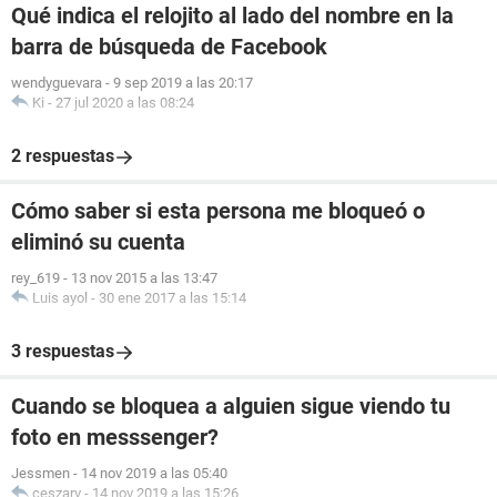
Qué indica el relojito al lado del nombre en la
barra de búsqueda de Facebook
wendyguevara
-
9 sep 2019 a las 20:17
Ki
-
27 jul 2020 a las 08:24
2 respuestas
Cómo saber si esta persona me bloqueó o
eliminó su cuenta
rey_619
-
13 nov 2015 a las 13:47
Luis ayol
-
30 ene 2017 a las 15:14
3 respuestas
Cuando se bloquea a alguien sigue viendo tu
foto en messsenger?
Jessmen
-
14 nov 2019 a las 05:40
ceszarv
-
14 nov 2019 a las 15:26