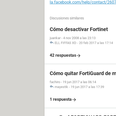
la.facebook.com/help/contact/26
Discusiones similares
Cómo desactivar Fortinet
juankar
-
4 nov 2008 a las 23:13
ELL FIFFAS XD
-
20 feb 2017 a las 17:14
42 respuestas
Cómo quitar FortiGuard de 
fachiro
-
19 jun 2017 a las 06:14
mayestik
-
19 jun 2017 a las 17:39
1 respuesta