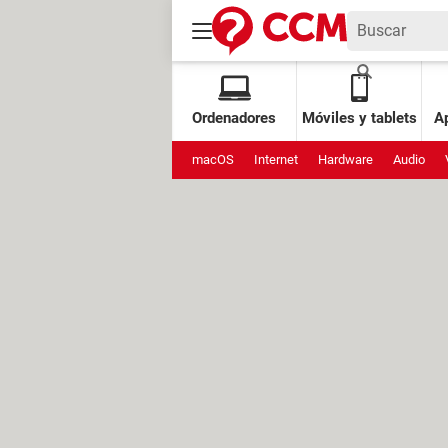
Ordenadores
Móviles y tablets
Ap
macOS
Internet
Hardware
Audio