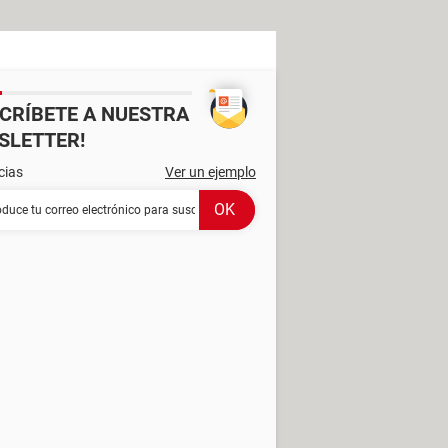
SCRÍBETE A NUESTRA
SLETTER!
cias
Ver un ejemplo