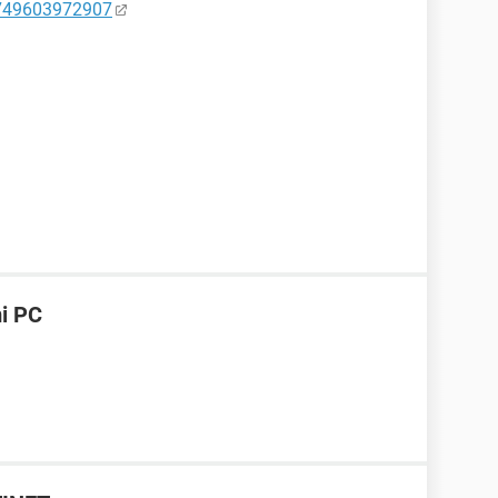
0749603972907
mi PC