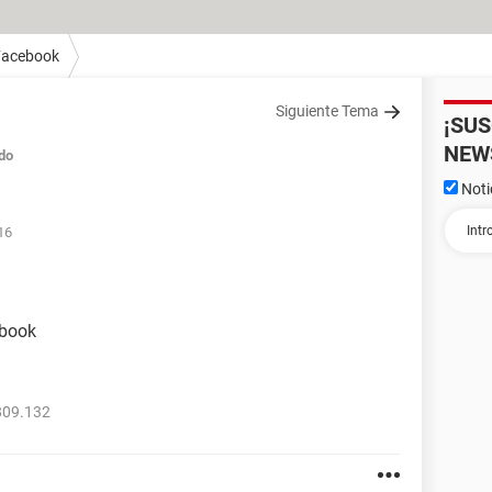
Facebook
Siguiente Tema
¡SU
NEW
do
Noti
16
ebook
809.132