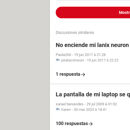
Mostr
Discusiones similares
No enciende mi lanix neuron
Paola260
-
19 jun 2017 à 21:28
piratacrimson
-
19 jun 2017 à 22:22
1 respuesta
La pantalla de mi laptop se 
sarael benavides
-
29 jul 2009 à 01:02
Karen
-
30 mar 2023 à 18:41
100 respuestas