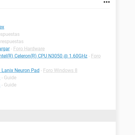
ex
espuestas
 respuestas
argar
-
Foro Hardware
Intel(R) Celeron(R) CPU N3050 @ 1.60GHz
-
Foro
a Lanix Neuron Pad
-
Foro Windows 8
p
- Guide
p
- Guide