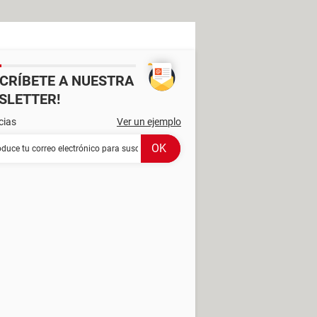
SCRÍBETE A NUESTRA
SLETTER!
cias
Ver un ejemplo