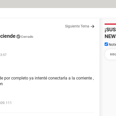
Siguiente Tema
¡SU
nciende
NEW
Cerrado
Noti
23:57
 por completo ya intenté conectarla a la corriente ,
en
809.111