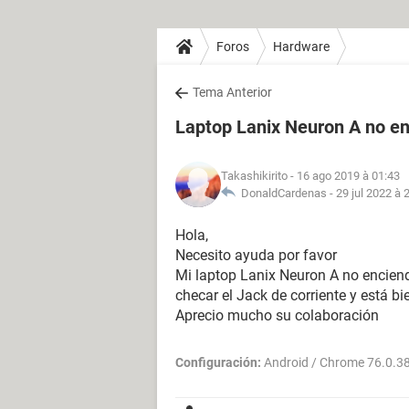
Foros
Hardware
Tema Anterior
Laptop Lanix Neuron A no e
Takashikirito
- 16 ago 2019 à 01:43
DonaldCardenas -
29 jul 2022 à 
Hola,
Necesito ayuda por favor
Mi laptop Lanix Neuron A no enciende
checar el Jack de corriente y está bi
Aprecio mucho su colaboración
Configuración:
Android / Chrome 76.0.3