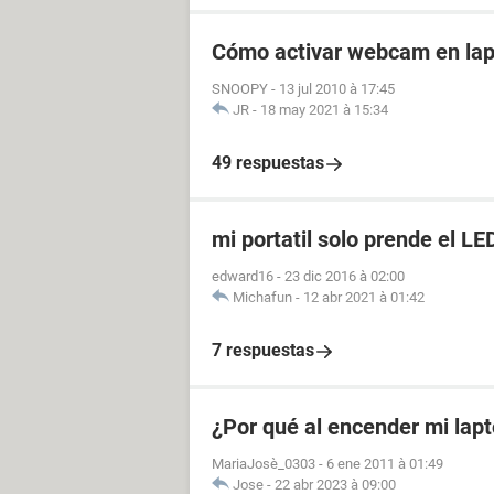
Cómo activar webcam en lap
SNOOPY
-
13 jul 2010 à 17:45
JR
-
18 may 2021 à 15:34
49 respuestas
mi portatil solo prende el L
edward16
-
23 dic 2016 à 02:00
Michafun
-
12 abr 2021 à 01:42
7 respuestas
¿Por qué al encender mi lapt
MariaJosè_0303
-
6 ene 2011 à 01:49
Jose
-
22 abr 2023 à 09:00