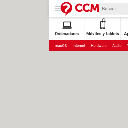
Ordenadores
Móviles y tablets
Ap
macOS
Internet
Hardware
Audio