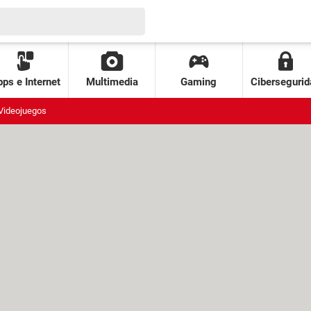
ps e Internet
Multimedia
Gaming
Cibersegurid
Videojuegos