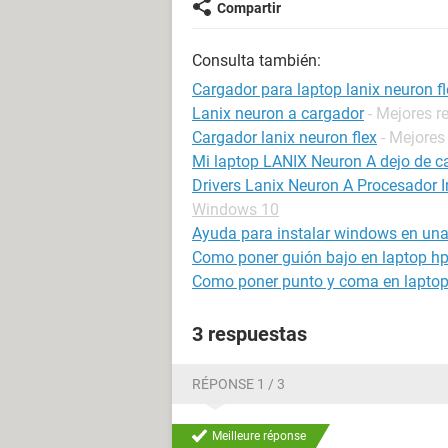
Compartir
Consulta también:
Cargador para laptop lanix neuron fl
Lanix neuron a cargador
- Mejores r
Cargador lanix neuron flex
- Mejores
Mi laptop LANIX Neuron A dejo de c
Drivers Lanix Neuron A Procesador 
Windows 10
Ayuda para instalar windows en un
Como poner guión bajo en laptop h
Como poner punto y coma en lapto
3 respuestas
RÉPONSE 1 / 3
Meilleure réponse