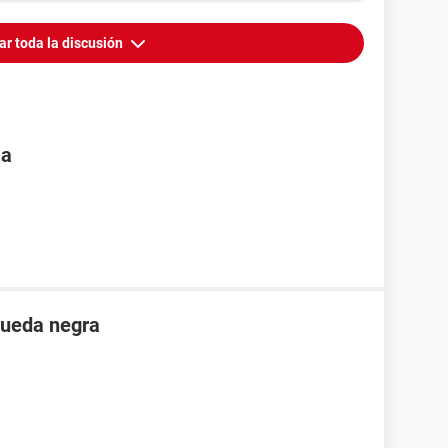
ar toda la discusión
 a
queda negra