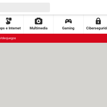
ps e Internet
Multimedia
Gaming
Cibersegurid
Videojuegos