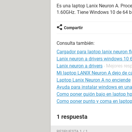
Es una laptop Lanix Neuron A. Proc
1.60GHz. Tiene Windows 10 de 64 bi
Compartir
Consulta también:
Cargador para laptop lanix neuron fl
Lanix neuron a drivers windows 10 6
Lanix neuron a drivers
- Mejores res
Mi laptop LANIX Neuron A dejo de c
Laptop Lanix Neuron A no enciende
Ayuda para instalar windows en un
Como poner guión bajo en laptop h
Como poner punto y coma en lapto
1 respuesta
RESPUESTA 1 / 1