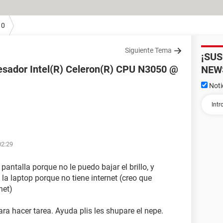
10
Siguiente Tema
¡SU
esador Intel(R) Celeron(R) CPU N3050 @
NEW
Noti
02:29
antalla porque no le puedo bajar el brillo, y
a laptop porque no tiene internet (creo que
net)
ara hacer tarea. Ayuda plis les shupare el nepe.