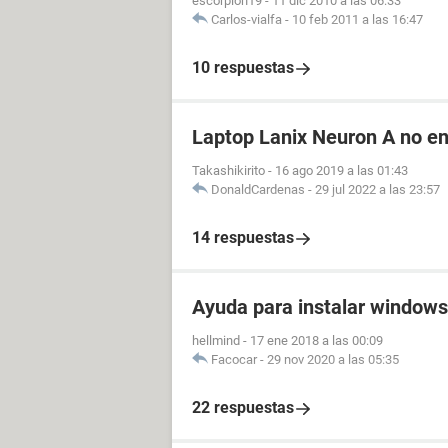
escorpion19
-
11 dic 2010 a las 06:33
Carlos-vialfa
-
10 feb 2011 a las 16:47
10 respuestas
Laptop Lanix Neuron A no e
Takashikirito
-
16 ago 2019 a las 01:43
DonaldCardenas
-
29 jul 2022 a las 23:57
14 respuestas
Ayuda para instalar window
hellmind
-
17 ene 2018 a las 00:09
Facocar
-
29 nov 2020 a las 05:35
22 respuestas