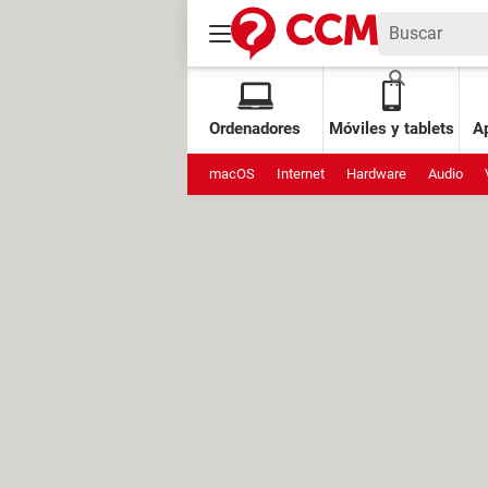
Ordenadores
Móviles y tablets
Ap
macOS
Internet
Hardware
Audio