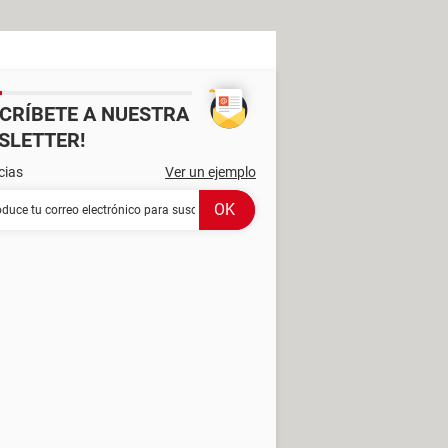
SCRÍBETE A NUESTRA
SLETTER!
cias
Ver un ejemplo