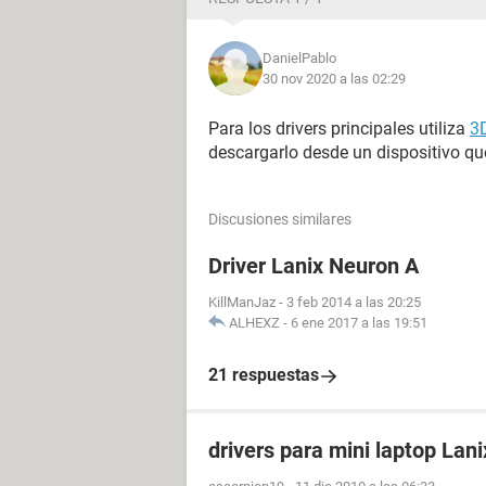
DanielPablo
30 nov 2020 a las 02:29
Para los drivers principales utiliza
3
descargarlo desde un dispositivo que
Discusiones similares
Driver Lanix Neuron A
KillManJaz
-
3 feb 2014 a las 20:25
ALHEXZ
-
6 ene 2017 a las 19:51
21 respuestas
drivers para mini laptop Lan