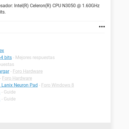
esador: Intel(R) Celeron(R) CPU N3050 @ 1.60GHz
ts.
ex
4 bits
- Mejores respuestas
puestas
argar
-
Foro Hardware
-
Foro Hardware
a Lanix Neuron Pad
-
Foro Windows 8
p
- Guide
p
- Guide