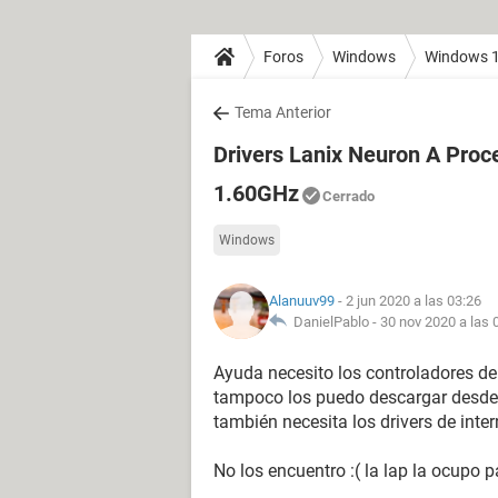
Foros
Windows
Windows 
Tema Anterior
Drivers Lanix Neuron A Proc
1.60GHz
Cerrado
Windows
Alanuuv99
- 2 jun 2020 a las 03:26
DanielPablo -
30 nov 2020 a las 
Ayuda necesito los controladores de p
tampoco los puedo descargar desde l
también necesita los drivers de inter
No los encuentro :( la lap la ocupo p