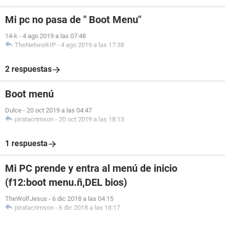
Mi pc no pasa de " Boot Menu"
14-k
-
4 ago 2019 a las 07:48
TheNetworkIP
-
4 ago 2019 a las 17:38
2 respuestas
Boot menú
Dulce
-
20 oct 2019 a las 04:47
piratacrimson
-
20 oct 2019 a las 18:13
1 respuesta
Mi PC prende y entra al menú de inicio
(f12:boot menu.ñ,DEL bios)
TheWolfJesus
-
6 dic 2018 a las 04:15
piratacrimson
-
6 dic 2018 a las 18:17