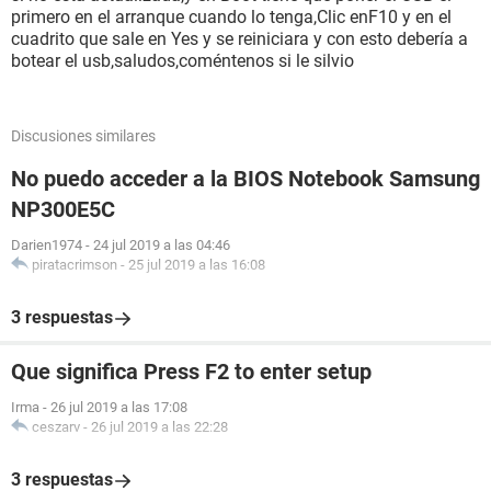
primero en el arranque cuando lo tenga,Clic enF10 y en el
cuadrito que sale en Yes y se reiniciara y con esto debería a
botear el usb,saludos,coméntenos si le silvio
Discusiones similares
No puedo acceder a la BIOS Notebook Samsung
NP300E5C
Darien1974
-
24 jul 2019 a las 04:46
piratacrimson
-
25 jul 2019 a las 16:08
3 respuestas
Que significa Press F2 to enter setup
Irma
-
26 jul 2019 a las 17:08
ceszarv
-
26 jul 2019 a las 22:28
3 respuestas