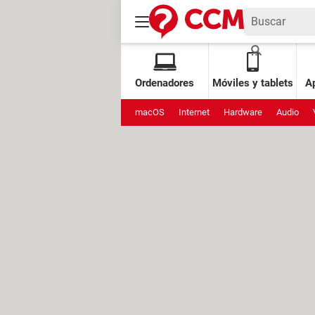
Ordenadores
Móviles y tablets
Ap
macOS
Internet
Hardware
Audio