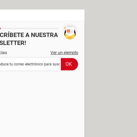
SCRÍBETE A NUESTRA
SLETTER!
cias
Ver un ejemplo