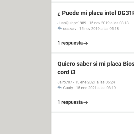
¿ Puede mi placa intel DG3
JuanQuispe1989
-
15 nov 2019 a las 03:13
ceszarv
-
15 nov 2019 a las 05:18
1 respuesta
Quiero saber si mi placa Bio
cord i3
Jairo707
-
15 ene 2021 a las 06:24
Guuty
-
15 ene 2021 a las 08:19
1 respuesta