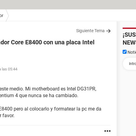
or
Siguiente Tema
¡SU
dor Core E8400 con una placa Intel
NEW
Noti
a las 05:44
 este medio. Mi motherboard es Intel DG31PR,
entium 4 que nunca se ha cambiado.
8400 pero al colocarlo y formatear la pc me da
 favor.