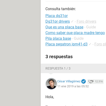
Consulta también:
Placa dg31pr
Dg31pr drivers
✓
-
Foro drivers
Que es una placa base
- Guide
Como saber que placa madre tengo
Pila placa base
- Guide
Placa pegatron ipm41-d3
✓
-
Foro p
3 respuestas
RESPUESTA 1 / 3
César Villagómez
12.316
11 ene 2019 a las 05:52
Hola,