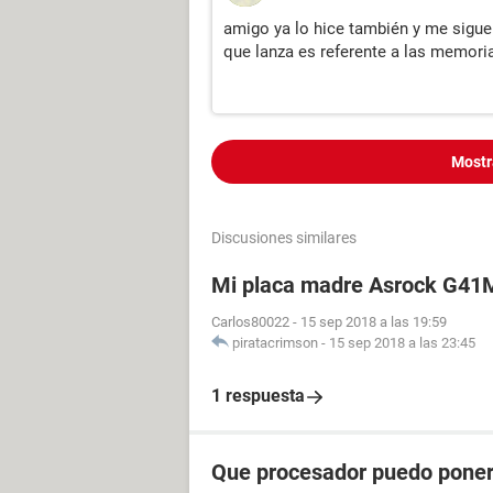
amigo ya lo hice también y me sigue 
que lanza es referente a las memori
Mostr
Discusiones similares
Mi placa madre Asrock G41M
Carlos80022
-
15 sep 2018 a las 19:59
piratacrimson
-
15 sep 2018 a las 23:45
1 respuesta
Que procesador puedo poner