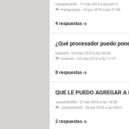
minehero696
-
17 mar 2015 a las 04:12
franguanipa
-
24 jun 2015 a las 21:56
4 respuestas
¿Qué procesador puedo pone
karbon0
-
24 may 2014 a las 06:49
karbon0
-
24 may 2014 a las 17:37
8 respuestas
QUE LE PUEDO AGREGAR A 
JoseSoto095
-
27 abr 2018 a las 18:28
JoseSoto095
-
28 abr 2018 a las 06:41
2 respuestas