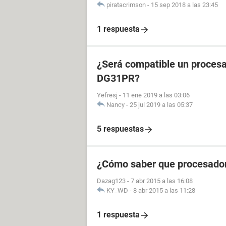
piratacrimson
-
15 sep 2018 a las 23:45
1 respuesta
¿Será compatible un procesa
DG31PR?
Yefresj
-
11 ene 2019 a las 03:06
Nancy
-
25 jul 2019 a las 05:37
5 respuestas
¿Cómo saber que procesador
Dazag123
-
7 abr 2015 a las 16:08
KY_WD
-
8 abr 2015 a las 11:28
1 respuesta