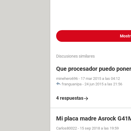
Mostr
Discusiones similares
Que procesador puedo poner
minehero696
-
17 mar 2015 a las 04:12
franguanipa
-
24 jun 2015 a las 21:56
4 respuestas
Mi placa madre Asrock G41M
Carlos80022
-
15 sep 2018 a las 19:59