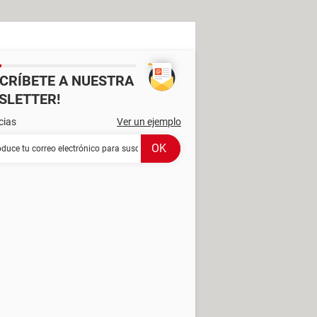
SCRÍBETE A NUESTRA
SLETTER!
cias
Ver un ejemplo