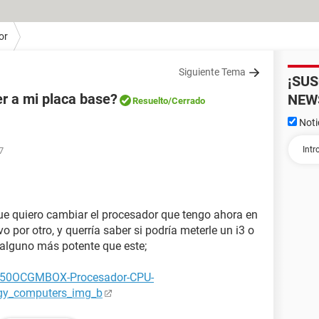
or
Siguiente Tema
¡SU
r a mi placa base?
NEW
Resuelto
/Cerrado
Noti
7
ue quiero cambiar el procesador que tengo ahora en
 por otro, y querría saber si podría meterle un i3 o
o alguno más potente que este;
250OCGMBOX-Procesador-CPU-
gy_computers_img_b