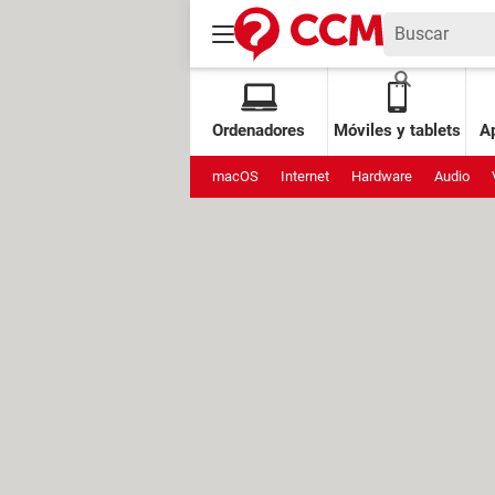
Ordenadores
Móviles y tablets
Ap
macOS
Internet
Hardware
Audio