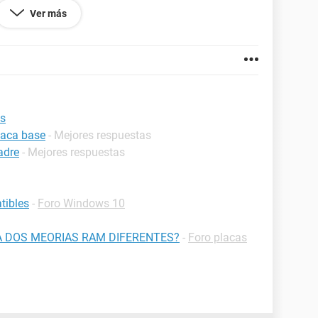
Ver más
0-Procesador-procesador-
1_16?
6687&sr=1-16&keywords=intel+i5
uenos días.
es
laca base
- Mejores respuestas
adre
- Mejores respuestas
tibles
-
Foro Windows 10
A DOS MEORIAS RAM DIFERENTES?
-
Foro placas