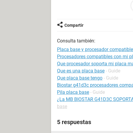
Este i3 me valdría?;
https://www.amazon.es/Intel-i3-322
operativo/dp/B008F65MO0/ref=sr_
Compartir
s=electronics&ie=UTF8&qid=140090
Consulta también:
Gracias de antemano, un saludo y b
Placa base y procesador compatibl
Procesadores compatibles con mi p
Que procesador soporta mi placa m
Que es una placa base
- Guide
Que placa base tengo
- Guide
Biostar g41d3c procesadores compa
Pila placa base
- Guide
¿La MB BIOSTAR G41D3C SOPORT
base
5 respuestas