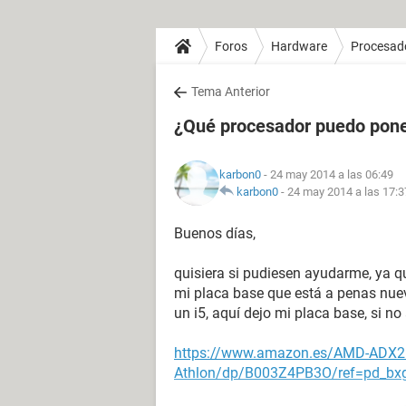
Foros
Hardware
Procesad
Tema Anterior
¿Qué procesador puedo pone
karbon0
- 24 may 2014 a las 06:49
karbon0
-
24 may 2014 a las 17:3
Buenos días,
quisiera si pudiesen ayudarme, ya q
mi placa base que está a penas nuevo
un i5, aquí dejo mi placa base, si n
https://www.amazon.es/AMD-ADX
Athlon/dp/B003Z4PB3O/ref=pd_bx