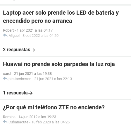
Laptop acer solo prende los LED de bateria y
encendido pero no arranca
Robert
-
1 abr 2021 a las 04:17
Miguel
-
8 oct 2022 a las 04:20
2 respuestas
Huawai no prende solo parpadea la luz roja
carol
-
21 jun 2021 a las 19:38
piratacrimson
-
21 jun 2021 a las 22:13
1 respuesta
¿Por qué mi teléfono ZTE no enciende?
Romina
-
14 jun 2012 a las 19:23
Cubanacute
-
18 feb 2020 a las 04:26