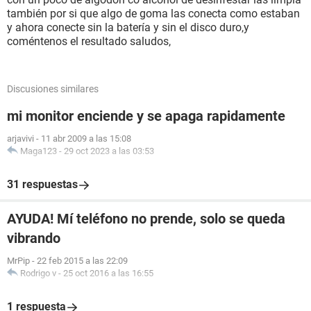
también por si que algo de goma las conecta como estaban
y ahora conecte sin la batería y sin el disco duro,y
coméntenos el resultado saludos,
Discusiones similares
mi monitor enciende y se apaga rapidamente
arjavivi
-
11 abr 2009 a las 15:08
Maga123
-
29 oct 2023 a las 03:53
31 respuestas
AYUDA! Mí teléfono no prende, solo se queda
vibrando
MrPip
-
22 feb 2015 a las 22:09
Rodrigo v
-
25 oct 2016 a las 16:55
1 respuesta