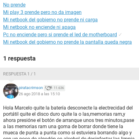
No prende
Mi play 3 prende pero no da imagen
Mi netbook del gobierno no prende ni carga
Mi netbook no enciende ni apaga
Pc no enciende pero si prende el led de motherboard
✓
Mi netbook del gobierno no prende la pantalla queda negra
1 respuesta
RESPUESTA 1 / 1
piratacrimson
11.636
26 ago 2018 a las 15:10
Hola Marcelo quite la batería desconecte la electrecidad del
portátil quite el disco duro quite la o las,memorias ram,y
ahora presióne el botón de arranque unos tres minutos,pase
a las memorias ram una goma de borrar donde tiene la
mueca de punta a punta como si estuviera borrando algo y
con un poco de algodón co alcohol de desinfestar las limpia