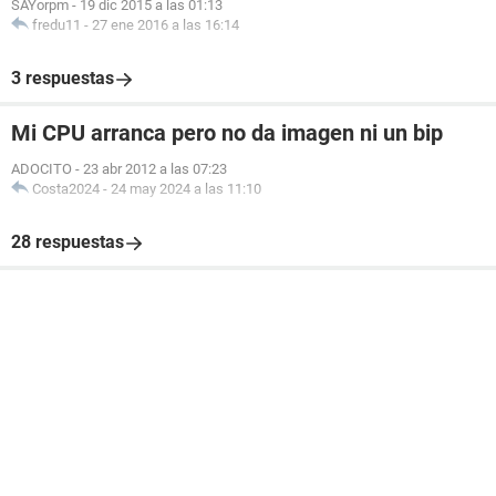
SAYorpm
-
19 dic 2015 a las 01:13
fredu11
-
27 ene 2016 a las 16:14
3 respuestas
Mi CPU arranca pero no da imagen ni un bip
ADOCITO
-
23 abr 2012 a las 07:23
Costa2024
-
24 may 2024 a las 11:10
28 respuestas