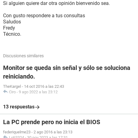
Si alguien quiere dar otra opinión bienvenido sea.
Con gusto respondere a tus consultas
Saludos
Fredy
Técnico.
Discusiones similares
Monitor se queda sin señal y sólo se soluciona
reiniciando.
TheKargel
-
14 oct 2016 a las 22:43
Ciro
-
9 ago 2022 a las 23:12
13 respuestas
La PC prende pero no inicia el BIOS
federiquelme23
-
2 ago 2016 a las 23:13
Loti3324
-
30 nov 2023 a las 17:31