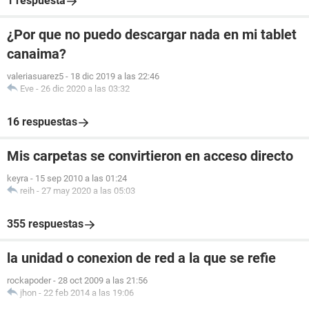
1 respuesta
¿Por que no puedo descargar nada en mi tablet
canaima?
valeriasuarez5
-
18 dic 2019 a las 22:46
Eve
-
26 dic 2020 a las 03:32
16 respuestas
Mis carpetas se convirtieron en acceso directo
keyra
-
15 sep 2010 a las 01:24
reih
-
27 may 2020 a las 05:03
355 respuestas
la unidad o conexion de red a la que se refie
rockapoder
-
28 oct 2009 a las 21:56
jhon
-
22 feb 2014 a las 19:06