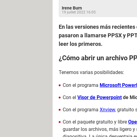
Irene Burn
19 juillet 2022 16:05
En las versiones más recientes 
pasaron a llamarse PPSX y PPTX
leer los primeros.
¿Cómo abrir un archivo P
Tenemos varias posibilidades:
Con el programa
Microsoft Power
Con el
Visor de Powerpoint
de Mic
Con el programa
Xnview
, gratuito
Con el paquete gratuito y libre
Ope
guardar los archivos, más ligero 
diapositiva. La única desventaja 