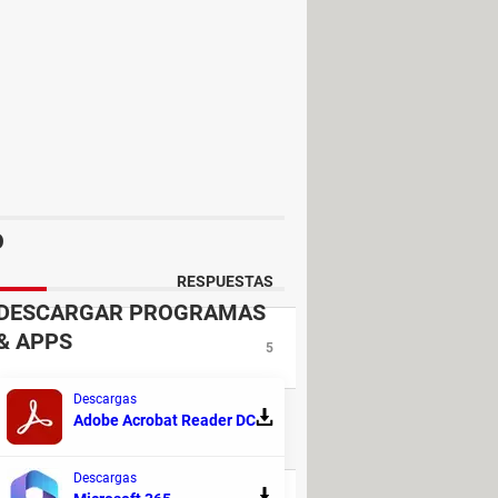
á el
modo de edición
del programa,
vo de solo lectura (o presentación)
gratuita.
O
RESPUESTAS
DESCARGAR PROGRAMAS
& APPS
5
Descargas
Adobe Acrobat Reader DC
1
Descargas