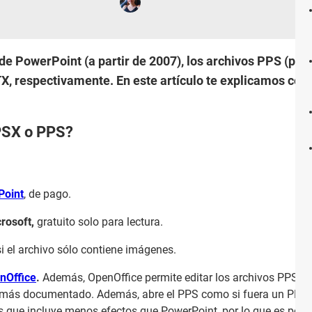
de PowerPoint (a partir de 2007), los archivos PPS (pre
, respectivamente. En este artículo te explicamos con
PSX o PPS?
Point
, de pago.
rosoft,
gratuito solo para lectura.
 si el archivo sólo contiene imágenes.
nOffice
.
Además, OpenOffice permite editar los archivos PPS y
y más documentado. Además, abre el PPS como si fuera un PPT: 
es que incluye menos efectos que PowerPoint, por lo que es posi