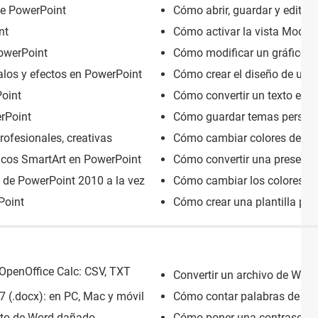
de PowerPoint
Cómo abrir, guardar y editar
nt
Cómo activar la vista Moder
owerPoint
Cómo modificar un gráfico S
alos y efectos en PowerPoint
Cómo crear el diseño de una
Point
Cómo convertir un texto en g
rPoint
Cómo guardar temas persona
profesionales, creativas
Cómo cambiar colores de un 
icos SmartArt en PowerPoint
Cómo convertir una presenta
 de PowerPoint 2010 a la vez
Cómo cambiar los colores d
Point
Cómo crear una plantilla pe
 OpenOffice Calc: CSV, TXT
Convertir un archivo de Word 
 (.docx): en PC, Mac y móvil
Cómo contar palabras de un 
nto de Word dañado
Cómo poner una contraseña a