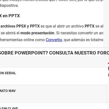
iapositiva.
SX en PPTX
e archivos PPSX y PPTX
es que al abrir un archivo
PPTX
se abrir
se abrirá el
modo presentación
. Si necesitas convertir un archi
n herramientas online como
Convertio
, que además es totalmente 
SOBRE POWERPOINT? CONSULTA NUESTRO FOR
ON SERIAL
RMATO WAV
 SIN CLAVE