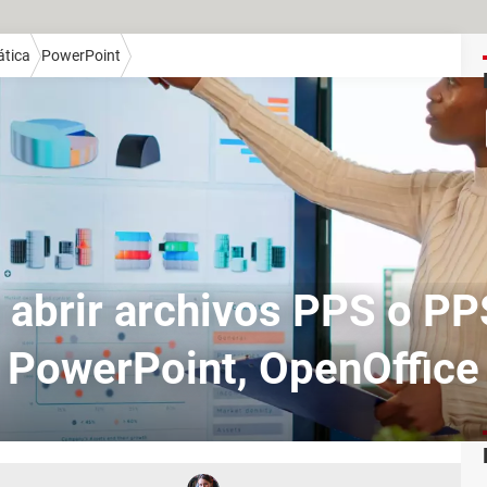
ática
PowerPoint
abrir archivos PPS o PP
PowerPoint, OpenOffice