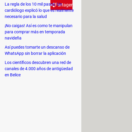
La regla de los 10 mil pasos. Un
Partager
cardiólogo explicó lo que es realmente
necesario para la salud
sentación) y PPT (edición)
¡No caigas! Así es como te manipulan
para comprar más en temporada
 qué programas puedes abrir y
navideña
Así puedes tomarte un descanso de
WhatsApp sin borrar la aplicación
Los científicos descubren una red de
canales de 4.000 años de antigüedad
en Belice
 posee su propio formato para
se debe pulsar F5 para mostrar la
ble que los efectos complejos no