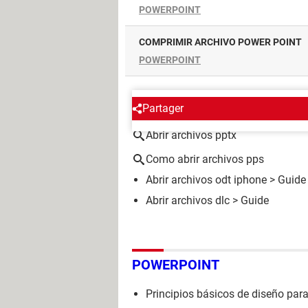
POWERPOINT
COMPRIMIR ARCHIVO POWER POINT
POWERPOINT
ALREDEDOR DEL MISMO T
Partager
Abrir archivos pptx
Como abrir archivos pps
Abrir archivos odt iphone
> Guide
Abrir archivos dlc
> Guide
POWERPOINT
Principios básicos de diseño par