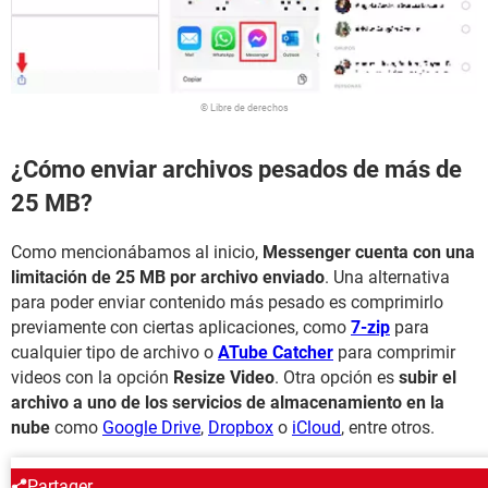
© Libre de derechos
¿Cómo enviar archivos pesados de más de
25 MB?
Como mencionábamos al inicio,
Messenger cuenta con una
limitación de 25 MB por archivo enviado
. Una alternativa
para poder enviar contenido más pesado es comprimirlo
previamente con ciertas aplicaciones, como
7-zip
para
cualquier tipo de archivo o
ATube Catcher
para comprimir
videos con la opción
Resize Video
. Otra opción es
subir el
archivo a uno de los servicios de almacenamiento en la
nube
como
Google Drive
,
Dropbox
o
iCloud
, entre otros.
ALREDEDOR DEL MISMO TEMA
Partager