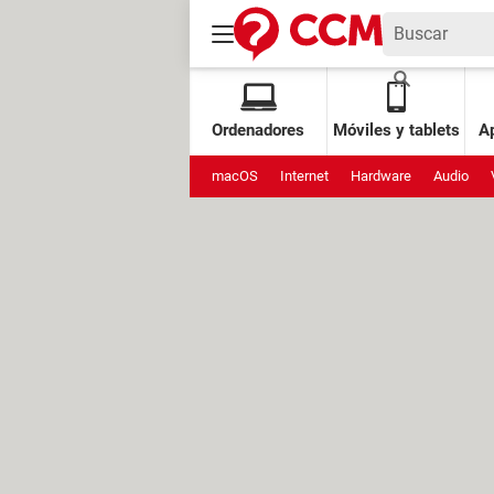
Ordenadores
Móviles y tablets
Ap
macOS
Internet
Hardware
Audio