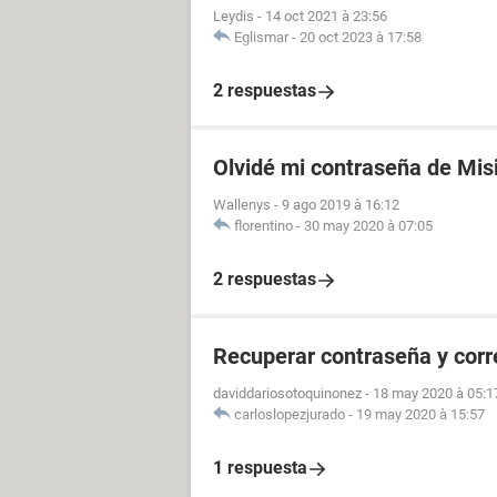
Leydis
-
14 oct 2021 à 23:56
Eglismar
-
20 oct 2023 à 17:58
2 respuestas
Olvidé mi contraseña de Mis
Wallenys
-
9 ago 2019 à 16:12
florentino
-
30 may 2020 à 07:05
2 respuestas
Recuperar contraseña y cor
daviddariosotoquinonez
-
18 may 2020 à 05:1
carloslopezjurado
-
19 may 2020 à 15:57
1 respuesta