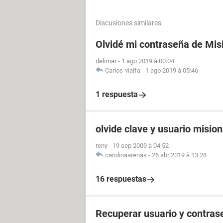
Discusiones similares
Olvidé mi contraseña de Mis
delimar
-
1 ago 2019 à 00:04
Carlos-vialfa
-
1 ago 2019 à 05:46
1 respuesta
olvide clave y usuario misio
reny
-
19 sep 2009 à 04:52
carolinaarenas
-
26 abr 2019 à 13:28
16 respuestas
Recuperar usuario y contras