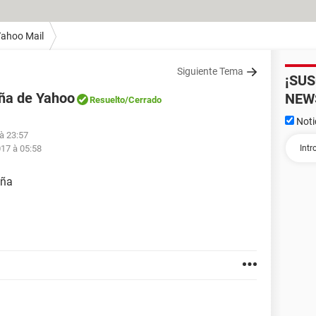
ahoo Mail
Siguiente Tema
¡SU
ña de Yahoo
NEW
Resuelto
/Cerrado
Noti
 à 23:57
017 à 05:58
eña