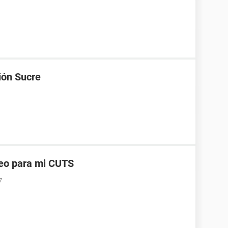
ión Sucre
reo para mi CUTS
7