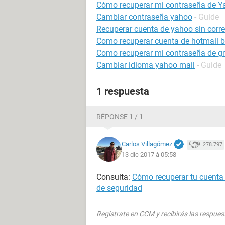
Cómo recuperar mi contraseña de Y
Cambiar contraseña yahoo
- Guide
Recuperar cuenta de yahoo sin correo
Como recuperar cuenta de hotmail 
Como recuperar mi contraseña de g
Cambiar idioma yahoo mail
- Guide
1 respuesta
RÉPONSE 1 / 1
Carlos Villagómez
278.797
13 dic 2017 à 05:58
Consulta:
Cómo recuperar tu cuenta 
de seguridad
Regístrate en CCM y recibirás las respues