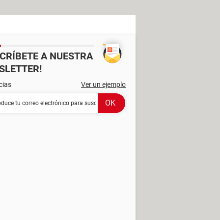
SCRÍBETE A NUESTRA
SLETTER!
cias
Ver un ejemplo