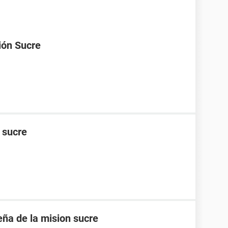
ión Sucre
n sucre
eña de la mision sucre