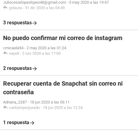
Juliocesarlopezlopez48@gmail.com
-
5 may 2020 a las 19:47
gslaura
-
31 dic 2020 a las 04:49
3 respuestas
No puedo confirmar mi correo de instagram
cmicaela94
-
2 may 2020 a las 01:24
nayeli
-
2 nov 2020 a las 17:00
2 respuestas
Recuperar cuenta de Snapchat sin correo ni
contraseña
Adriana_2287
-
18 jun 2020 a las 06:11
carloslopezjurado
-
18 jun 2020 a las 12:24
1 respuesta