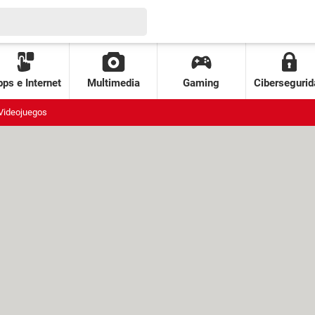
ps e Internet
Multimedia
Gaming
Cibersegurid
Videojuegos