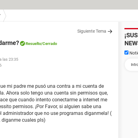
7
Siguiente Tema
¡SU
udarme?
NEW
Resuelto
/Cerrado
Noti
a las 23:35
6
ue mi padre me pusó una contra a mi cuenta de
lla. Ahora solo tengo una cuenta sin permisos que,
 hace que cuando intento conectarme a internet me
ssito permisos. ¡Por Favor, si alguien sabe una
el administrador que no use programas diganmela! (
, diganme cuales pls)