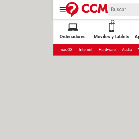
Ordenadores
Móviles y tablets
Ap
macOS
Internet
Hardware
Audio