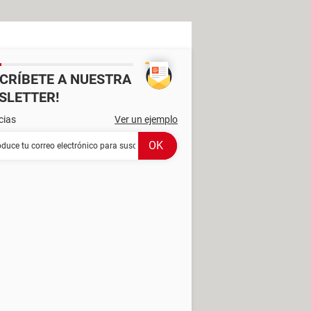
SCRÍBETE A NUESTRA
SLETTER!
cias
Ver un ejemplo