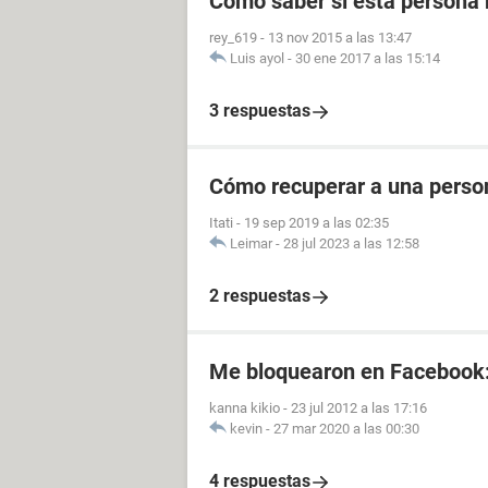
Cómo saber si esta persona 
rey_619
-
13 nov 2015 a las 13:47
Luis ayol
-
30 ene 2017 a las 15:14
3 respuestas
Cómo recuperar a una perso
Itati
-
19 sep 2019 a las 02:35
Leimar
-
28 jul 2023 a las 12:58
2 respuestas
Me bloquearon en Facebook
kanna kikio
-
23 jul 2012 a las 17:16
kevin
-
27 mar 2020 a las 00:30
4 respuestas