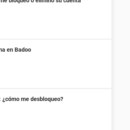
me bloqueó o eliminó su cuenta
na en Badoo
: ¿cómo me desbloqueo?