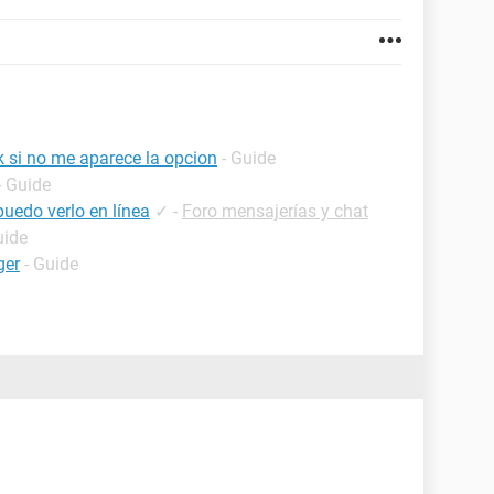
 si no me aparece la opcion
- Guide
- Guide
uedo verlo en línea
✓
-
Foro mensajerías y chat
uide
ger
- Guide