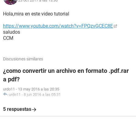
23 oct 2017 a las 13:30
Hola,mira en este video tutorial
https://www.youtube.com/watch?v=FPQzvGCEC8E
saludos
CCM
Discusiones similares
¿como convertir un archivo en formato .pdf.rar
a pdf?
urdo11
-
13 may 2016 a las 20:35
urdo11
-
8 jun 2016 a las 05:31
5 respuestas