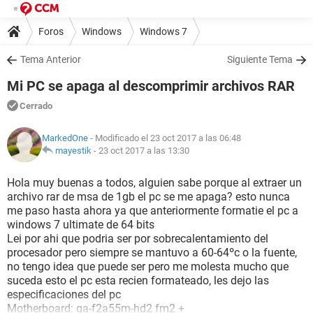
Foros
Windows
Windows 7
Tema Anterior
Siguiente Tema
Mi PC se apaga al descomprimir archivos RAR
Cerrado
MarkedOne
- Modificado el 23 oct 2017 a las 06:48
mayestik
-
23 oct 2017 a las 13:30
Hola muy buenas a todos, alguien sabe porque al extraer un
archivo rar de msa de 1gb el pc se me apaga? esto nunca
me paso hasta ahora ya que anteriormente formatie el pc a
windows 7 ultimate de 64 bits
Lei por ahi que podria ser por sobrecalentamiento del
procesador pero siempre se mantuvo a 60-64ºc o la fuente,
no tengo idea que puede ser pero me molesta mucho que
suceda esto el pc esta recien formateado, les dejo las
especificaciones del pc
Motherboard: ga-f2a55m-hd2 fm2 +