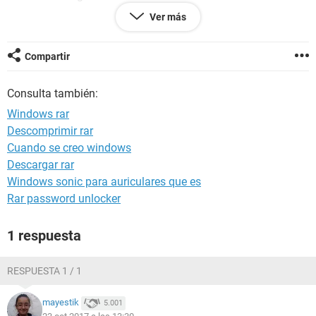
Tarjeta de video: Geforce-210
Ver más
Procesador: AMD A10-5800k
Fuente de 650w
Disco duro de 1 tb
Compartir
Por cierto desconfio mucho del disco duro ya que esta
medio dañado y que no le queda mucho tiempo de vida,
Consulta también:
talvez sea el disco duro
Espero que puedan ayudarme con este problemon!
Windows rar
en fin gracias de antemano gente
Descomprimir rar
Cuando se creo windows
Descargar rar
Windows sonic para auriculares que es
Rar password unlocker
1 respuesta
RESPUESTA 1 / 1
mayestik
5.001