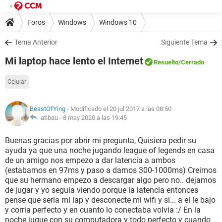
Foros
Windows
Windows 10
Tema Anterior
Siguiente Tema
Mi laptop hace lento el Internet
Resuelto
/Cerrado
Celular
BeastOfYing
- Modificado el 20 jul 2017 a las 08:50
atibau -
8 may 2020 a las 19:45
Buenas gracias por abrir mi pregunta, Quisiera pedir su
ayuda ya que una noche jugando league of legends en casa
de un amigo nos empezo a dar latencia a ambos
(estabamos en 97ms y paso a darnos 300-1000ms) Creimos
que su hermano empezo a descargar algo pero no.. dejamos
de jugar y yo seguia viendo porque la latencia entonces
pense que seria mi lap y desconecte mi wifi y si... a el le bajo
y corria perfecto y en cuanto lo conectaba volvia :/ En la
noche jugue con su computadora y todo perfecto y cuando