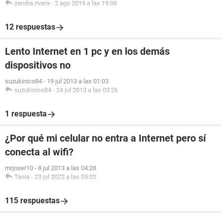
zandra.rivera
-
2 ago 2019 a las 19:06
12 respuestas
Lento Internet en 1 pc y en los demás
dispositivos no
suzukinico84
-
19 jul 2013 a las 01:03
suzukinico84
-
24 jul 2013 a las 03:26
1 respuesta
¿Por qué mi celular no entra a Internet pero sí
conecta al wifi?
mrjoser10
-
8 jul 2013 a las 04:28
Tania
-
23 jul 2022 a las 05:02
115 respuestas