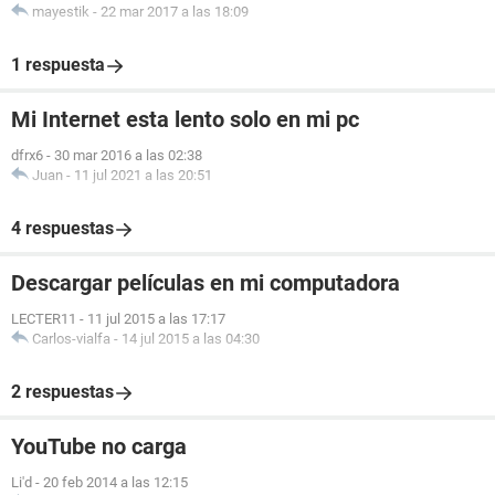
mayestik
-
22 mar 2017 a las 18:09
1 respuesta
Mi Internet esta lento solo en mi pc
dfrx6
-
30 mar 2016 a las 02:38
Juan
-
11 jul 2021 a las 20:51
4 respuestas
Descargar películas en mi computadora
LECTER11
-
11 jul 2015 a las 17:17
Carlos-vialfa
-
14 jul 2015 a las 04:30
2 respuestas
YouTube no carga
Li'd
-
20 feb 2014 a las 12:15