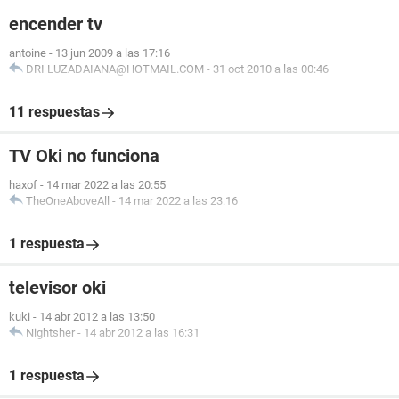
encender tv
antoine
-
13 jun 2009 a las 17:16
DRI LUZADAIANA@HOTMAIL.COM
-
31 oct 2010 a las 00:46
11 respuestas
TV Oki no funciona
haxof
-
14 mar 2022 a las 20:55
TheOneAboveAll
-
14 mar 2022 a las 23:16
1 respuesta
televisor oki
kuki
-
14 abr 2012 a las 13:50
Nightsher
-
14 abr 2012 a las 16:31
1 respuesta