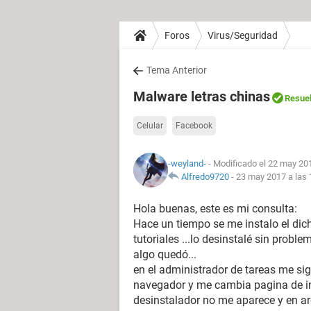
Foros
Virus/Seguridad
Tema Anterior
Malware letras chinas
Resuel
Celular
Facebook
-weyland-
- Modificado el 22 may 201
Alfredo9720
-
23 may 2017 a las 
Hola buenas, este es mi consulta:
Hace un tiempo se me instalo el dich
tutoriales ...lo desinstalé sin probl
algo quedó...
en el administrador de tareas me si
navegador y me cambia pagina de ini
desinstalador no me aparece y en a