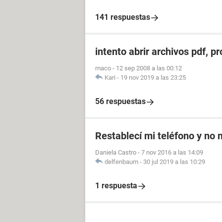
141 respuestas
intento abrir archivos pdf, p
maco
-
12 sep 2008 a las 00:12
Kari
-
19 nov 2019 a las 23:25
56 respuestas
Restablecí mi teléfono y no
Daniela Castro
-
7 nov 2016 a las 14:09
delfenbaum
-
30 jul 2019 a las 10:29
1 respuesta