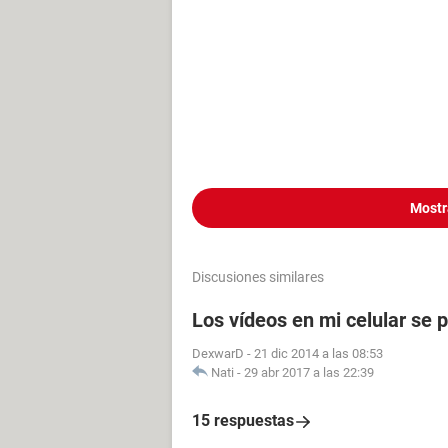
Mostr
Discusiones similares
Los vídeos en mi celular se 
DexwarD
-
21 dic 2014 a las 08:53
Nati
-
29 abr 2017 a las 22:39
15 respuestas