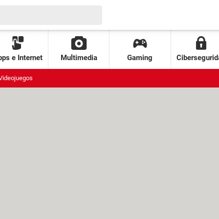
ps e Internet
Multimedia
Gaming
Cibersegurid
Videojuegos