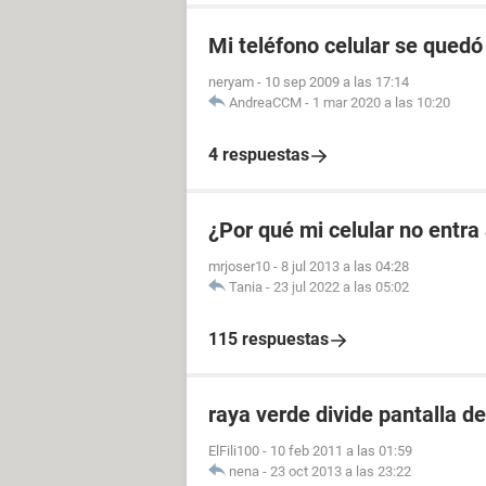
Mi teléfono celular se quedó
neryam
-
10 sep 2009 a las 17:14
AndreaCCM
-
1 mar 2020 a las 10:20
4 respuestas
¿Por qué mi celular no entra 
mrjoser10
-
8 jul 2013 a las 04:28
Tania
-
23 jul 2022 a las 05:02
115 respuestas
raya verde divide pantalla d
ElFili100
-
10 feb 2011 a las 01:59
nena
-
23 oct 2013 a las 23:22