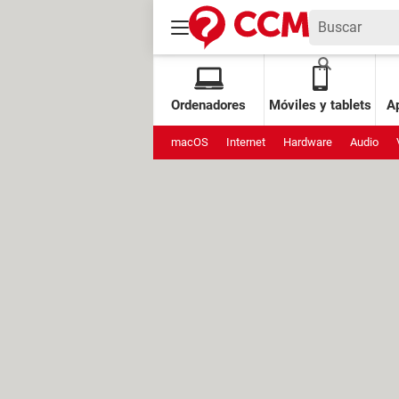
Ordenadores
Móviles y tablets
Ap
macOS
Internet
Hardware
Audio