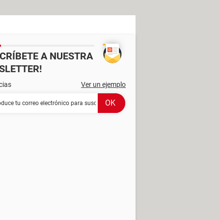
SCRÍBETE A NUESTRA
SLETTER!
cias
Ver un ejemplo