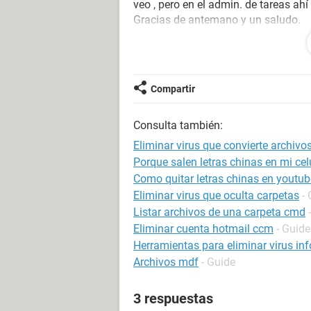
veo , pero en el admin. de tareas ahí 
Gracias de antemano y un saludo.
Aquí os dejo una captura del admin..
Compartir
Consulta también:
Eliminar virus que convierte archivo
Porque salen letras chinas en mi ce
Como quitar letras chinas en youtub
Eliminar virus que oculta carpetas
-
Listar archivos de una carpeta cmd
Eliminar cuenta hotmail ccm
- Guide
Herramientas para eliminar virus in
Archivos mdf
- Guide
3 respuestas