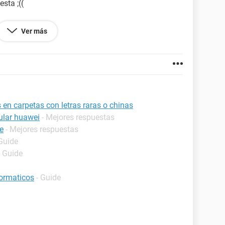
esta ;((
.
Ver más
s en carpetas con letras raras o chinas
lular huawei
- Mejores respuestas
e
- Mejores respuestas
 Guide
- Guide
formaticos
- Guide