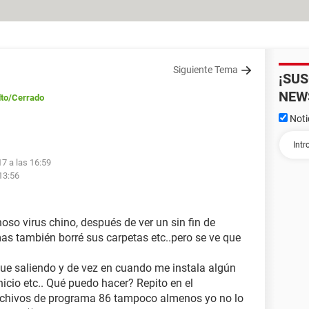
Siguiente Tema
¡SU
NEW
to
/Cerrado
Noti
7 a las 16:59
13:56
oso virus chino, después de ver un sin fin de
emas también borré sus carpetas etc..pero se ve que
gue saliendo y de vez en cuando me instala algún
cio etc.. Qué puedo hacer? Repito en el
rchivos de programa 86 tampoco almenos yo no lo