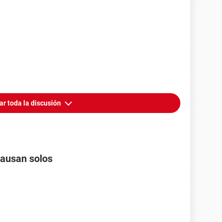
ar toda la discusión
pausan solos