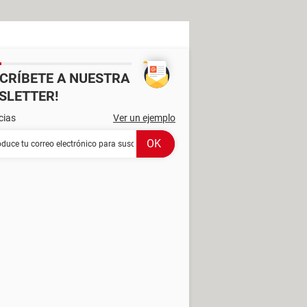
SCRÍBETE A NUESTRA
SLETTER!
cias
Ver un ejemplo