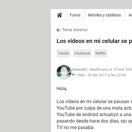
Foros
Móviles y tabletas
A
Tema Anterior
Los vídeos en mi celular se 
Celular
Facebook
Netflix
DexwarD
- Modificado el 19 mar 202
Nati -
29 abr 2017 a las 22:39
Hola,
Los vídeos en mi celular se pausan s
YouTube por culpa de una mala actu
YouTube de android actualizó a una
pasando desde hace dos días, ojo q
TV no me pasaba.