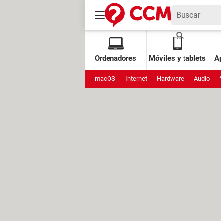
Ordenadores
Móviles y tablets
Ap
macOS
Internet
Hardware
Audio