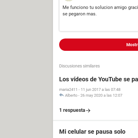
Me funciono tu solucion amigo graci
se pegaron mas.
Mostr
Discusiones similares
Los vídeos de YouTube se p
maria2411
-
11 jun 2017 a las 07:48
Alberto
-
26 may 2020 a las 12:07
1 respuesta
Mi celular se pausa solo