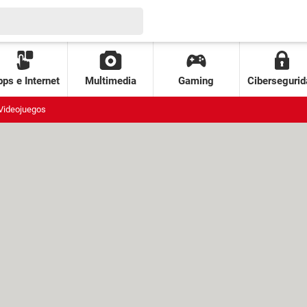
ps e Internet
Multimedia
Gaming
Cibersegurid
Videojuegos