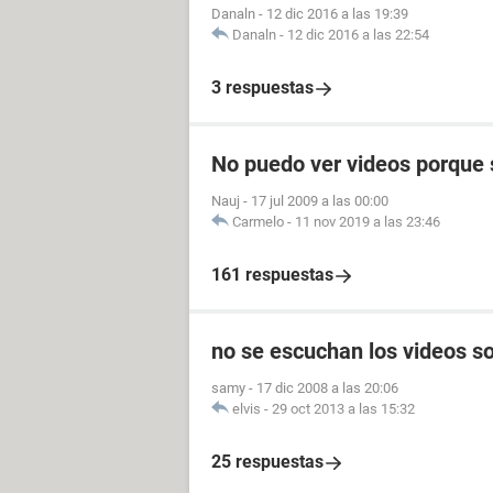
Danaln
-
12 dic 2016 a las 19:39
Danaln
-
12 dic 2016 a las 22:54
3 respuestas
No puedo ver videos porque 
Nauj
-
17 jul 2009 a las 00:00
Carmelo
-
11 nov 2019 a las 23:46
161 respuestas
no se escuchan los videos so
samy
-
17 dic 2008 a las 20:06
elvis
-
29 oct 2013 a las 15:32
25 respuestas