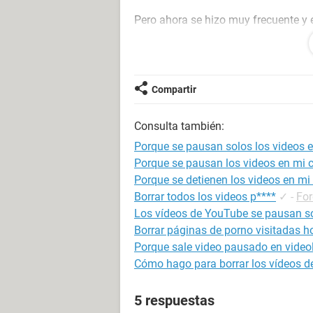
Pero ahora se hizo muy frecuente y 
al reproducir un vídeo ya sea de You
solos cada 10-20-30 segundos. Te
un Sony Xperia S con 1GB de RAM
y
que es bastante extraña en un dispos
Compartir
ser un problema con mi dispositivo 
Consulta también:
Gracias
Porque se pausan solos los videos e
Porque se pausan los videos en mi c
Porque se detienen los videos en mi 
Borrar todos los videos p****
✓
-
For
Los vídeos de YouTube se pausan s
Borrar páginas de porno visitadas h
Porque sale video pausado en vide
Cómo hago para borrar los vídeos de
5 respuestas