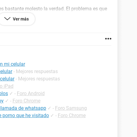
es bastante molesto la verdad. El problema es que
Tube, Tu TV o cualquier parte, se pausan por si
Ver más
ngo
Flash Player actualizado, tengo android 4.1.2,
 ya revisé en cm security si tenía algún virus cosa
itivo pero dice que no... Y entonces no se.. Debe
pero por qué me pasa esto? Por favor, AYUDA!!
n mi celular
elular
- Mejores respuestas
celular
- Mejores respuestas
o iPad
olos
✓
-
Foro Android
oy
✓
-
Foro Chrome
ollamada de whatsapp
✓
-
Foro Samsung
 porno que he visitado
✓
-
Foro Chrome