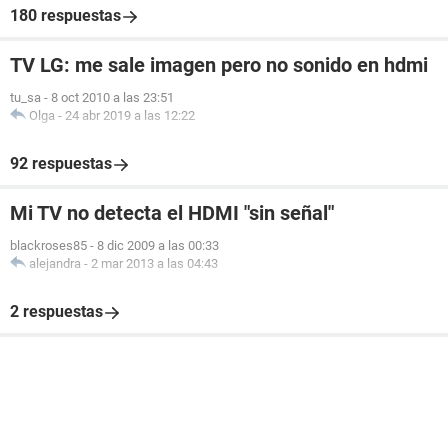
180 respuestas
TV LG: me sale imagen pero no sonido en hdmi
tu_sa
-
8 oct 2010 a las 23:51
Olga
-
24 abr 2019 a las 12:22
92 respuestas
Mi TV no detecta el HDMI "sin señal"
blackroses85
-
8 dic 2009 a las 00:33
alejandra
-
2 mar 2013 a las 04:43
2 respuestas