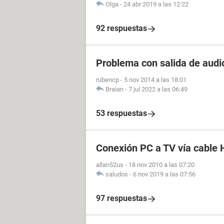
Olga
-
24 abr 2019 a las 12:22
92 respuestas
Problema con salida de audi
rubencp
-
5 nov 2014 a las 18:01
Braian
-
7 jul 2022 a las 06:49
53 respuestas
Conexión PC a TV vía cable
allan52us
-
18 nov 2010 a las 07:20
saludos
-
6 nov 2019 a las 07:56
97 respuestas