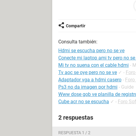
se ve perfecto y todo pero no es que
en la tv se oye en los spekears de l
joddidos asi k casi no se oyen lo k ki
principio todo marcchaba bien se oi
Compartir
el cable hdmi no se oian los speakers
para k se oyera y creo k desde ahi ya
Consulta también:
k en dodne esta la bocinita aparese
sonido k tienes abiertos bueno en m
Hdmi se escucha pero no se ve
las opciones de audio tampoco apar
Conecte mi laptop ami tv pero no s
nada y ya le di en mostrar disposit
Mi tv no suena con el cable hdmi
- 
es deseperante tener k andar arrast
Tv aoc se oye pero no se ve
✓
-
Foro
Adaptador vga a hdmi casero
-
Foro
Ps3 no da imagen por hdmi
- Guide
Www dose gob ve planilla de registr
Cube acr no se escucha
✓
-
Foro So
2 respuestas
RESPUESTA 1 / 2