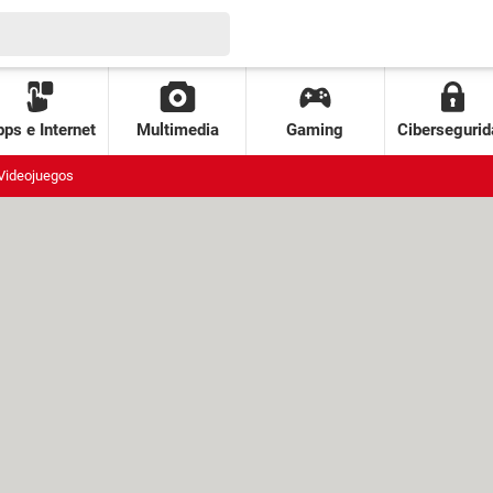
ps e Internet
Multimedia
Gaming
Cibersegurid
Videojuegos