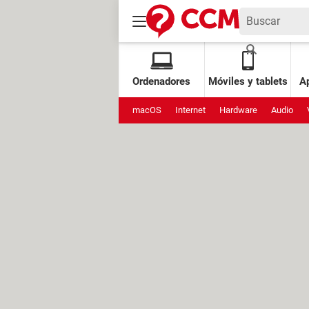
Ordenadores
Móviles y tablets
Ap
macOS
Internet
Hardware
Audio