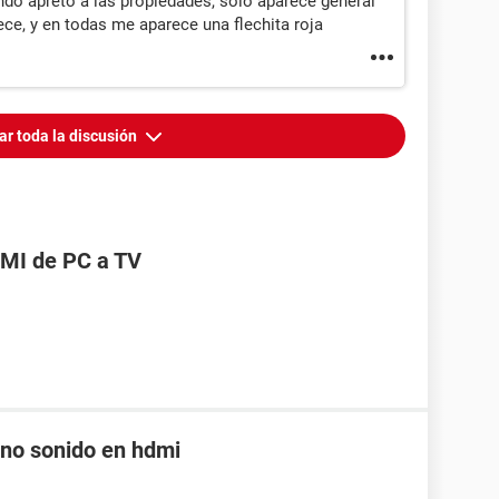
do apretó a las propiedades, solo aparece general
ce, y en todas me aparece una flechita roja
ar toda la discusión
MI de PC a TV
 no sonido en hdmi