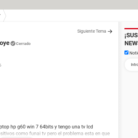
7
Siguiente Tema
¡SU
 oye
NEW
Cerrado
Noti
6
top hp g60 win 7 64bits y tengo una tv lcd
itivos como funai tv pero el problema esta en que