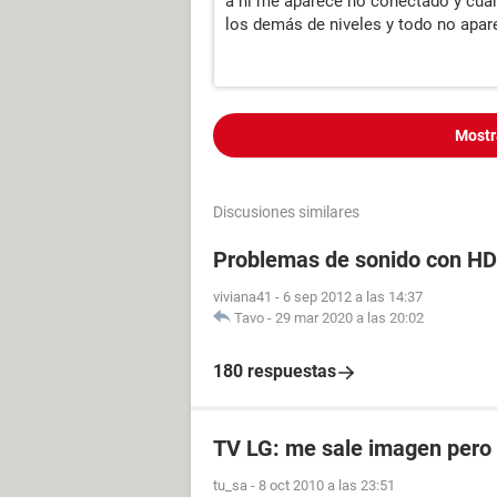
a ni me aparece no conectado y cuan
los demás de niveles y todo no apare
Mostr
Discusiones similares
Problemas de sonido con HD
viviana41
-
6 sep 2012 a las 14:37
Tavo
-
29 mar 2020 a las 20:02
180 respuestas
TV LG: me sale imagen pero
tu_sa
-
8 oct 2010 a las 23:51