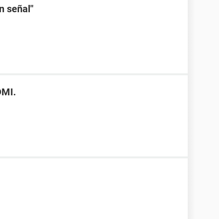
n señal"
DMI.