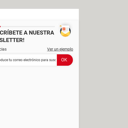
SCRÍBETE A NUESTRA
SLETTER!
cias
Ver un ejemplo