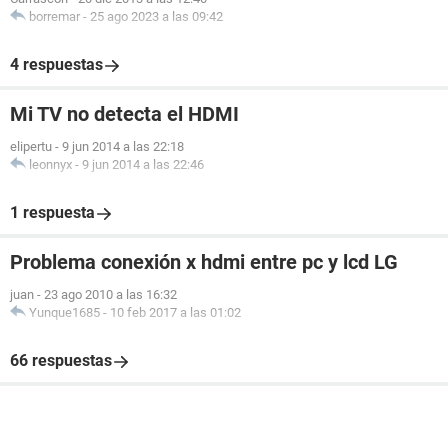
borremar
-
25 ago 2023 a las 09:42
4 respuestas
Mi TV no detecta el HDMI
elipertu
-
9 jun 2014 a las 22:18
leonnyx
-
9 jun 2014 a las 22:46
1 respuesta
Problema conexión x hdmi entre pc y lcd LG
juan
-
23 ago 2010 a las 16:32
Yunque1685
-
10 feb 2017 a las 01:02
66 respuestas