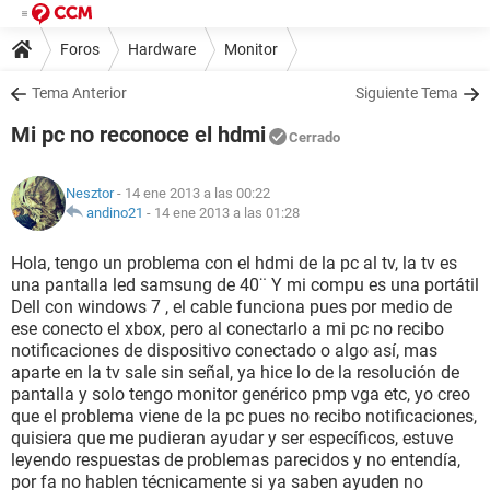
Foros
Hardware
Monitor
Tema Anterior
Siguiente Tema
Mi pc no reconoce el hdmi
Cerrado
Nesztor
- 14 ene 2013 a las 00:22
andino21
-
14 ene 2013 a las 01:28
Hola, tengo un problema con el hdmi de la pc al tv, la tv es
una pantalla led samsung de 40¨ Y mi compu es una portátil
Dell con windows 7 , el cable funciona pues por medio de
ese conecto el xbox, pero al conectarlo a mi pc no recibo
notificaciones de dispositivo conectado o algo así, mas
aparte en la tv sale sin señal, ya hice lo de la resolución de
pantalla y solo tengo monitor genérico pmp vga etc, yo creo
que el problema viene de la pc pues no recibo notificaciones,
quisiera que me pudieran ayudar y ser específicos, estuve
leyendo respuestas de problemas parecidos y no entendía,
por fa no hablen técnicamente si ya saben ayuden no