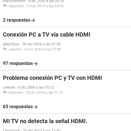
blackroses85
-
8 dic 2009 a las 00:33
alejandra
-
2 mar 2013 a las 04:43
2 respuestas
Conexión PC a TV vía cable HDMI
allan52us
-
18 nov 2010 a las 07:20
saludos
-
6 nov 2019 a las 07:56
97 respuestas
Problema conexión PC y TV con HDMI
celeste
-
6 dic 2008 a las 05:12
Manuela
-
29 dic 2018 a las 21:31
63 respuestas
MI TV no detecta la señal HDMI.
Carrascoh
-
20 dic 2013 a las 12:40