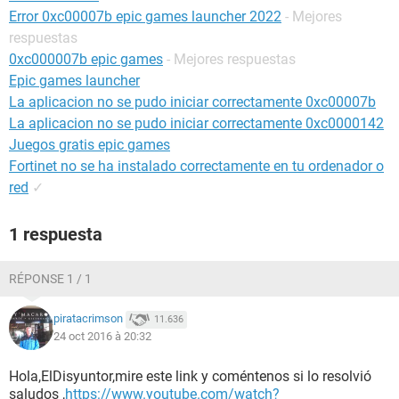
Error 0xc00007b epic games launcher 2022
- Mejores
respuestas
0xc000007b epic games
- Mejores respuestas
Epic games launcher
La aplicacion no se pudo iniciar correctamente 0xc00007b
La aplicacion no se pudo iniciar correctamente 0xc0000142
Juegos gratis epic games
Fortinet no se ha instalado correctamente en tu ordenador o
red
✓
1 respuesta
RÉPONSE 1 / 1
piratacrimson
11.636
24 oct 2016 à 20:32
Hola,ElDisyuntor,mire este link y coméntenos si lo resolvió
saludos ,
https://www.youtube.com/watch?