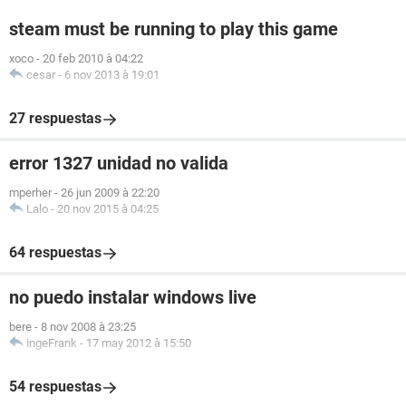
steam must be running to play this game
xoco
-
20 feb 2010 à 04:22
cesar
-
6 nov 2013 à 19:01
27 respuestas
error 1327 unidad no valida
mperher
-
26 jun 2009 à 22:20
Lalo
-
20 nov 2015 à 04:25
64 respuestas
no puedo instalar windows live
bere
-
8 nov 2008 à 23:25
ingeFrank
-
17 may 2012 à 15:50
54 respuestas