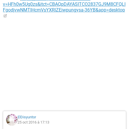
v=HFh0w5Ug0zs&itct=CBAQpDAYASITCO2837GJ9M8CFQLI
FgodjvwNMTIHcmVsYXRlZEiwpungysa-36YB&app=desktop
ElDisyuntor
25 oct 2016 à 17:13