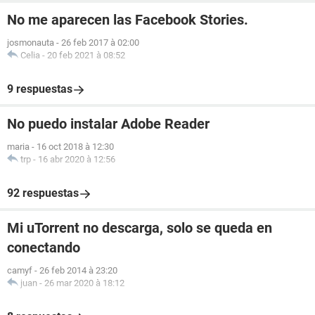
No me aparecen las Facebook Stories.
josmonauta
-
26 feb 2017 à 02:00
Celia
-
20 feb 2021 à 08:52
9 respuestas
No puedo instalar Adobe Reader
maria
-
16 oct 2018 à 12:30
trp
-
16 abr 2020 à 12:56
92 respuestas
Mi uTorrent no descarga, solo se queda en
conectando
camyf
-
26 feb 2014 à 23:20
juan
-
26 mar 2020 à 18:12