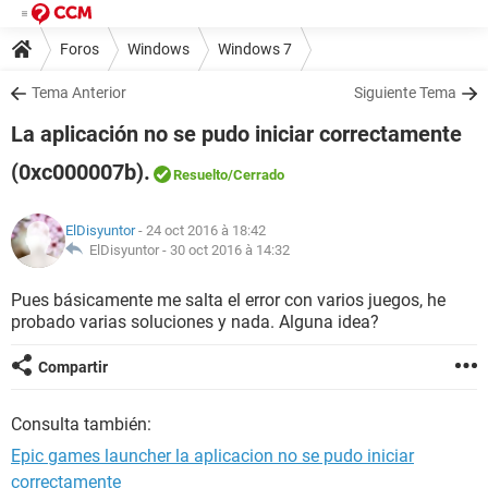
Foros
Windows
Windows 7
Tema Anterior
Siguiente Tema
La aplicación no se pudo iniciar correctamente
(0xc000007b).
Resuelto
/Cerrado
ElDisyuntor
- 24 oct 2016 à 18:42
ElDisyuntor -
30 oct 2016 à 14:32
Pues básicamente me salta el error con varios juegos, he
probado varias soluciones y nada. Alguna idea?
Compartir
Consulta también:
Epic games launcher la aplicacion no se pudo iniciar
correctamente