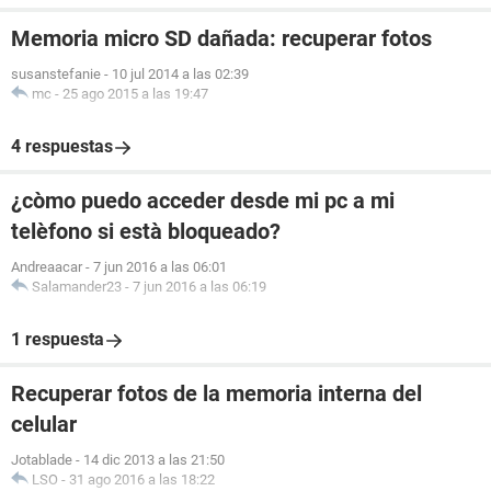
Memoria micro SD dañada: recuperar fotos
susanstefanie
-
10 jul 2014 a las 02:39
mc
-
25 ago 2015 a las 19:47
4 respuestas
¿còmo puedo acceder desde mi pc a mi
telèfono si està bloqueado?
Andreaacar
-
7 jun 2016 a las 06:01
Salamander23
-
7 jun 2016 a las 06:19
1 respuesta
Recuperar fotos de la memoria interna del
celular
Jotablade
-
14 dic 2013 a las 21:50
LSO
-
31 ago 2016 a las 18:22