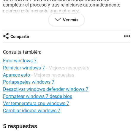
completar el proceso y tras reiniciarse automaticamente
aparece este mensaje una y otra vez.
Ver más
Compartir
Consulta también:
Error windows 7
Reiniciar windows 7
- Mejores respuestas
Aparece esto
- Mejores respuestas
Portapapeles windows 7
Desactivar windows defender windows 7
Formatear windows 7 desde bios
""El equipo se reinicio de manera inesperada o se produjo un
Ver temperatura cpu windows 7
error inesperado, la instalacion de windows no puede
Cambiar idioma windows 7
continuar. Para instalar windows haga clic en "Aceptar" para
reiniciar el equipo y después reinicie la intalacion ""
5 respuestas
He buscado Y probablemete sea un error de la tarjeta de Red