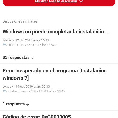
Mostrar toda la discusión
Discusiones similares
Windows no puede completar la instalación...
Marvic
-
12 dic 2010 a las 16:19
HELEO
-
19 ene 2019 a las 22:47
83 respuestas
Error inesperado en el programa [Instalacion
windows 7]
Lyndsy
-
19 oct 2019 a las 20:30
piratacrimson
-
20 oct 2019 a las 00:47
1 respuesta
Código de error: 0xC0000005