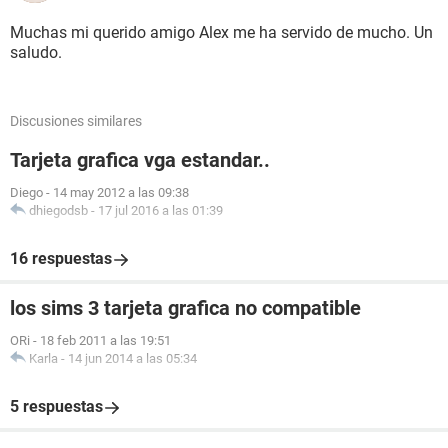
Muchas mi querido amigo Alex me ha servido de mucho. Un
saludo.
Discusiones similares
Tarjeta grafica vga estandar..
Diego
-
14 may 2012 a las 09:38
dhiegodsb
-
17 jul 2016 a las 01:39
16 respuestas
los sims 3 tarjeta grafica no compatible
ORi
-
18 feb 2011 a las 19:51
Karla
-
14 jun 2014 a las 05:34
5 respuestas