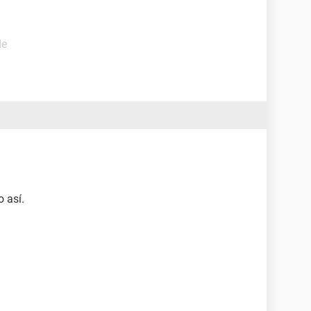
de
 así.