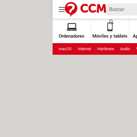
Ordenadores
Móviles y tablets
Ap
macOS
Internet
Hardware
Audio