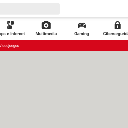
ps e Internet
Multimedia
Gaming
Cibersegurid
Videojuegos