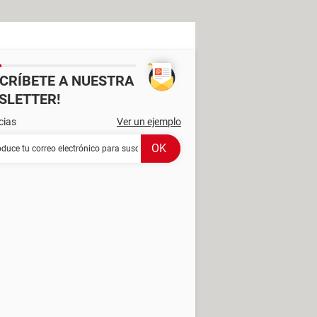
SCRÍBETE A NUESTRA
SLETTER!
cias
Ver un ejemplo