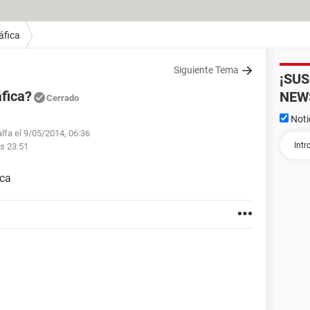
áfica
Siguiente Tema
¡SU
áfica?
NEW
Cerrado
Noti
alfa el 9/05/2014, 06:36
s 23:51
ica