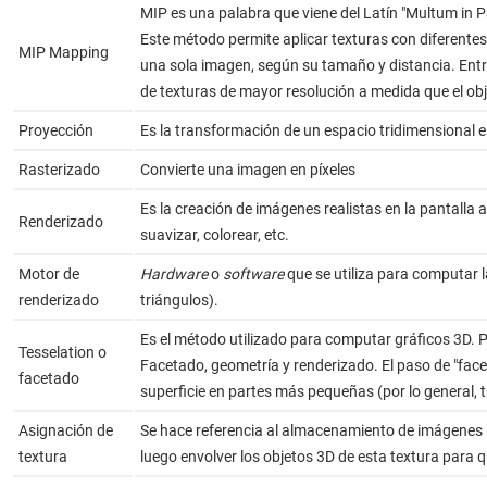
MIP es una palabra que viene del Latín "Multum in P
Este método permite aplicar texturas con diferentes
MIP Mapping
una sola imagen, según su tamaño y distancia. Entre
de texturas de mayor resolución a medida que el ob
Proyección
Es la transformación de un espacio tridimensional 
Rasterizado
Convierte una imagen en píxeles
Es la creación de imágenes realistas en la pantalla
Renderizado
suavizar, colorear, etc.
Motor de
Hardware
o
software
que se utiliza para computar l
renderizado
triángulos).
Es el método utilizado para computar gráficos 3D. P
Tesselation o
Facetado, geometría y renderizado. El paso de "facet
facetado
superficie en partes más pequeñas (por lo general, t
Asignación de
Se hace referencia al almacenamiento de imágenes h
textura
luego envolver los objetos 3D de esta textura para 