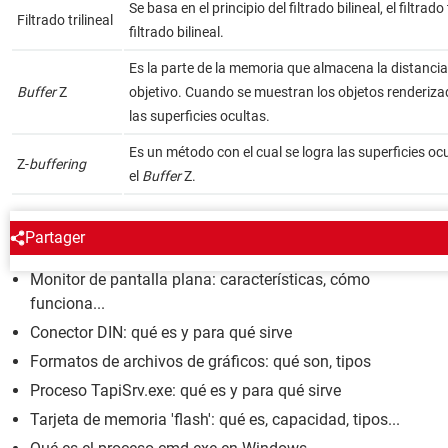
Se basa en el principio del filtrado bilineal, el filtrad
Filtrado trilineal
filtrado bilineal.
Es la parte de la memoria que almacena la distancia 
Buffer
Z
objetivo. Cuando se muestran los objetos renderiza
las superficies ocultas.
Es un método con el cual se logra las superficies o
Z-
buffering
el
Buffer
Z.
ENCICLOPEDIA
Partager
Monitor de pantalla plana: características, cómo
funciona...
Conector DIN: qué es y para qué sirve
Formatos de archivos de gráficos: qué son, tipos
Proceso TapiSrv.exe: qué es y para qué sirve
Tarjeta de memoria 'flash': qué es, capacidad, tipos...