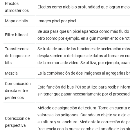
Efectos
Efectos como niebla o profundidad que logran mejor
atmosféricos
Mapa de bits
Imagen píxel por píxel.
Se usa para que un píxel aparezca como más fluido 
Filtro bilineal
otro (como por ejemplo, en algún movimiento de rot
Transferencia
Se trata de una de las funciones de aceleración más 
de bloques de
desplazamiento de bloques de datos al tomar en cue
bits
de la memoria de video. Se utiliza, por ejemplo, cu
Mezcla
Es la combinación de dos imágenes al agregarlas bit 
Comunicación
Esta función del bus PCI se utiliza para recibir inf
directa entre
sin tener que pasar necesariamente por el procesad
periféricos
Método de asignación de textura. Toma en cuenta e
valores a los polígonos. Cuando un objeto se aleja e
Corrección de
su altura y su anchura. Mediante la corrección de p
perspectiva
frecuencia con la que se cambia el tamaño de los píx