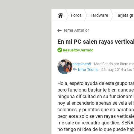
Foros
Hardware
Tarjeta gr
Tema Anterior
En mi PC salen rayas vertica
Resuelto
/Cerrado
angelines5
- Modificado por ibero.m
Infor Tecnic
-
26 may 2014 a las 
Hola, espero ayuda de este grupo tan
pero funciona bastante bien aunque
ninguna dificultad en su funcionami
hoy al encenderlo apenas se veia el 
colorines, y puntitos que no paraba
peor, aora solo se ven rayas vertica
me sale un recuadro que dice. SE
no tengo ni idea de lo que puede hab