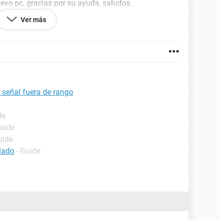
vo pc, gracias por su ayuda, saludos.
Ver más
e señal fuera de rango
de
Guide
uide
lado
- Guide