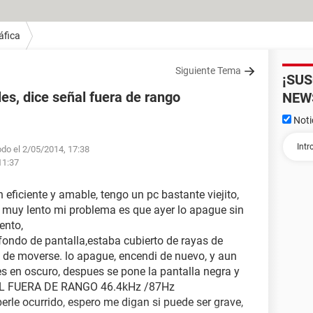
áfica
Siguiente Tema
¡SU
les, dice señal fuera de rango
NEW
Noti
odo el 2/05/2014, 17:38
11:37
 eficiente y amable, tengo un pc bastante viejito,
 muy lento mi problema es que ayer lo apague sin
ento,
fondo de pantalla,estaba cubierto de rayas de
n de moverse. lo apague, encendi de nuevo, y aun
les en oscuro, despues se pone la pantalla negra y
ÑAL FUERA DE RANGO 46.4kHz /87Hz
erle ocurrido, espero me digan si puede ser grave,