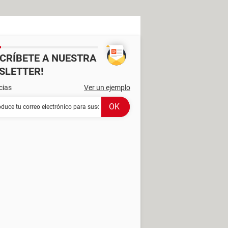
SCRÍBETE A NUESTRA
SLETTER!
cias
Ver un ejemplo