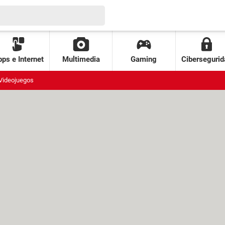
ps e Internet
Multimedia
Gaming
Cibersegurid
Videojuegos