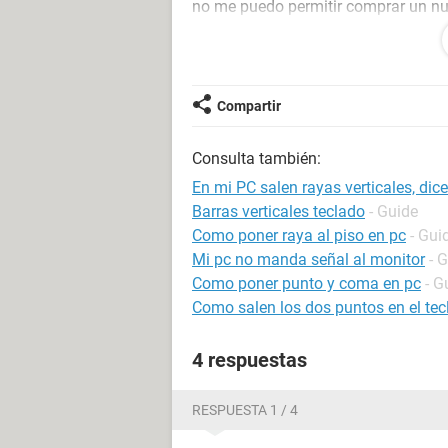
no me puedo permitir comprar un nue
Compartir
Inexperta
Consulta también:
En mi PC salen rayas verticales, dic
Barras verticales teclado
- Guide
Como poner raya al piso en pc
- Gui
Mi pc no manda señal al monitor
- 
Como poner punto y coma en pc
- G
Como salen los dos puntos en el tec
4 respuestas
RESPUESTA 1 / 4