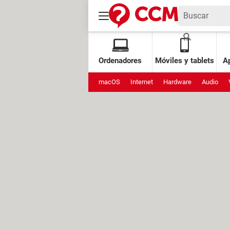
Ordenadores
Móviles y tablets
Ap
macOS
Internet
Hardware
Audio