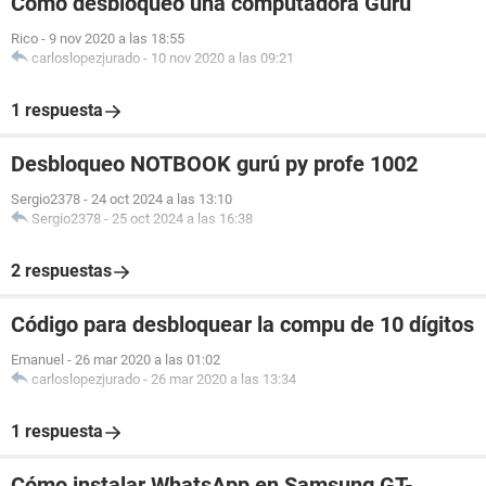
Cómo desbloqueo una computadora Guru
Rico
-
9 nov 2020 a las 18:55
carloslopezjurado
-
10 nov 2020 a las 09:21
1 respuesta
Desbloqueo NOTBOOK gurú py profe 1002
Sergio2378
-
24 oct 2024 a las 13:10
Sergio2378
-
25 oct 2024 a las 16:38
2 respuestas
Código para desbloquear la compu de 10 dígitos
Emanuel
-
26 mar 2020 a las 01:02
carloslopezjurado
-
26 mar 2020 a las 13:34
1 respuesta
Cómo instalar WhatsApp en Samsung GT-