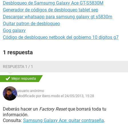
Desbloqueo de Samsumg Galaxy Ace GT-S5830M
Generador de códigos de desbloqueo tablet sep
Descargar whatsapp para samsung galaxy gt s5830m
Quitar patron de desbloqueo
Gog galaxy
Código de desbloqueo netbook del gobierno 10 dígitos g7
1 respuesta
RESPUESTA 1 / 1
Mejor respuesta
usuario anónimo
Modificado por ibero.modo el 24/05/2013, 15:28
Deberás hacer un
Factory Reset
que borrará toda tu
información.
Consulta:
Samsung Galaxy Ace: quitar contraseña
.