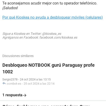
Te aconsejamos acudir mejor con tu operador telefónico.
¡Saludos!
Por qué Kioskea no ayuda a desbloquear móviles (celulares)
Sigue a Kioskea en Twitter: @kioskea_es
Agréganos en Facebook: facebook.com/kioskea.es
Discusiones similares
Desbloqueo NOTBOOK gurú Paraguay profe
1002
Sergio2378
-
24 oct 2024 a las 13:15
ccmbot-es
-
25 oct 2024 a las 22:14
1 respuesta