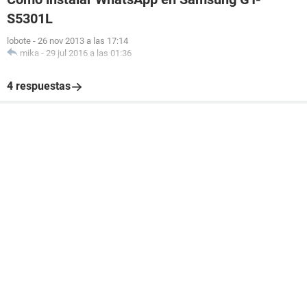
S5301L
lobote
-
26 nov 2013 a las 17:14
mika
-
29 jul 2016 a las 01:36
4 respuestas