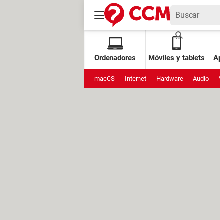
Ordenadores
Móviles y tablets
Ap
macOS
Internet
Hardware
Audio