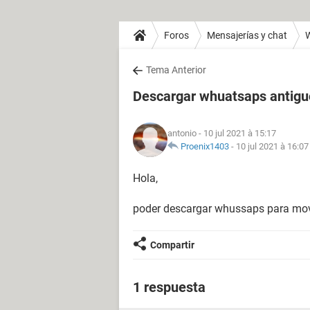
Foros
Mensajerías y chat
Tema Anterior
Descargar whuatsaps antigu
antonio
- 10 jul 2021 à 15:17
Proenix1403
-
10 jul 2021 à 16:07
Hola,
poder descargar whussaps para mo
Compartir
1 respuesta