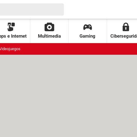
ps e Internet
Multimedia
Gaming
Cibersegurid
Videojuegos