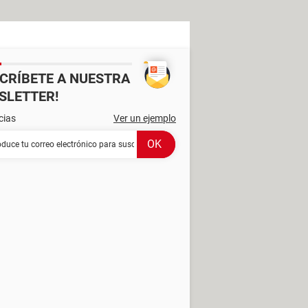
SCRÍBETE A NUESTRA
SLETTER!
cias
Ver un ejemplo