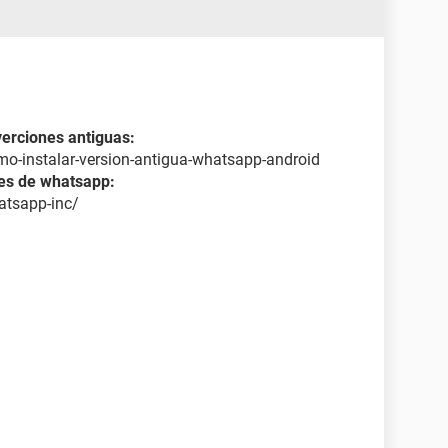
verciones antiguas:
o-instalar-version-antigua-whatsapp-android
tes de whatsapp:
atsapp-inc/