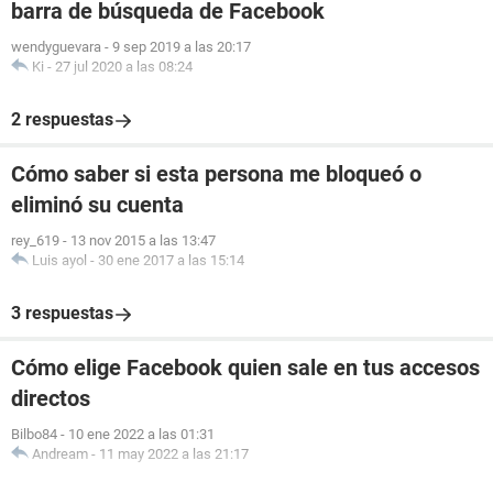
barra de búsqueda de Facebook
wendyguevara
-
9 sep 2019 a las 20:17
Ki
-
27 jul 2020 a las 08:24
2 respuestas
Cómo saber si esta persona me bloqueó o
eliminó su cuenta
rey_619
-
13 nov 2015 a las 13:47
Luis ayol
-
30 ene 2017 a las 15:14
3 respuestas
Cómo elige Facebook quien sale en tus accesos
directos
Bilbo84
-
10 ene 2022 a las 01:31
Andream
-
11 may 2022 a las 21:17