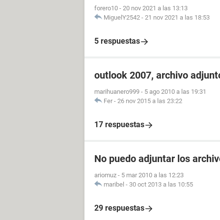
forero10
-
20 nov 2021 a las 13:13
MiguelY2542
-
21 nov 2021 a las 18:53
5 respuestas
outlook 2007, archivo adjunt
marihuanero999
-
5 ago 2010 a las 19:31
Fer
-
26 nov 2015 a las 23:22
17 respuestas
No puedo adjuntar los archiv
ariomuz
-
5 mar 2010 a las 12:23
maribel
-
30 oct 2013 a las 10:55
29 respuestas