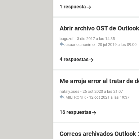
1 respuesta
Abrir archivo OST de Outloo
buguzof
-
3 dic 2017 a las 14:35
usuario anónimo
-
20 jul 2019 a las 09:00
4 respuestas
Me arroja error al tratar de 
nataly.oses
-
26 oct 2020 a las 21:07
MILTRONIK
-
12 oct 2021 a las 19:37
16 respuestas
Correos archivados Outlook