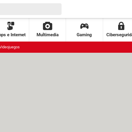
ps e Internet
Multimedia
Gaming
Cibersegurid
Videojuegos