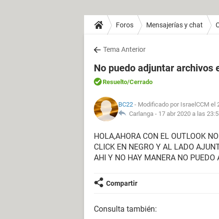
Foros
Mensajerías y chat
O
Tema Anterior
No puedo adjuntar archivos e
Resuelto
/Cerrado
BC22
- Modificado por IsraelCCM el 
Carlanga -
17 abr 2020 a las 23:
HOLA,AHORA CON EL OUTLOOK NO
CLICK EN NEGRO Y AL LADO AJUN
AHI Y NO HAY MANERA NO PUEDO 
Compartir
Consulta también: