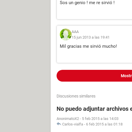
Sos un genio ! me re sirvió !
AAA
15 jun 2013 a las 19:41
Mil gracias me sirvió mucho!
Mostr
Discusiones similares
No puedo adjuntar archivos 
AnonimatoX2
-
5 feb 2015 a las 14:03
Carlos-vialfa
-
6 feb 2015 a las 01:18