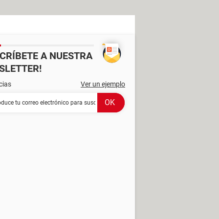
SCRÍBETE A NUESTRA
SLETTER!
cias
Ver un ejemplo