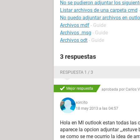
No se pudieron adjuntar los siguien
Listar archivos de una carpeta cmd
No puedo adjuntar archivos en outl
Archivos mdf
- Guide
Archivos .msg
- Guide
Archivos odt
- Guide
3 respuestas
RESPUESTA 1 / 3
Mejor respuesta
aprobada por
Carlos 
xorcito
18 may 2013 a las 04:57
Hola en MI outlook estan todas las 
aparece la opcion adjuntar ,,,estuve
se como se me ocurrio la idea de arr