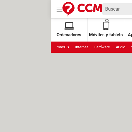
Ordenadores
Móviles y tablets
Ap
macOS
Internet
Hardware
Audio