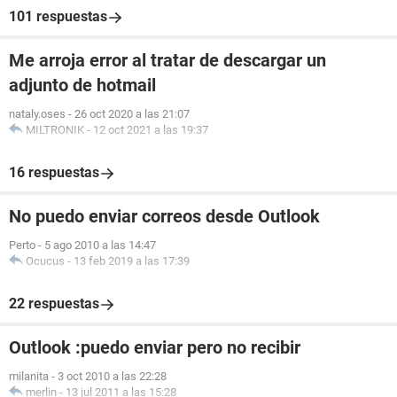
101 respuestas
Me arroja error al tratar de descargar un
adjunto de hotmail
nataly.oses
-
26 oct 2020 a las 21:07
MILTRONIK
-
12 oct 2021 a las 19:37
16 respuestas
No puedo enviar correos desde Outlook
Perto
-
5 ago 2010 a las 14:47
Ocucus
-
13 feb 2019 a las 17:39
22 respuestas
Outlook :puedo enviar pero no recibir
milanita
-
3 oct 2010 a las 22:28
merlin
-
13 jul 2011 a las 15:28