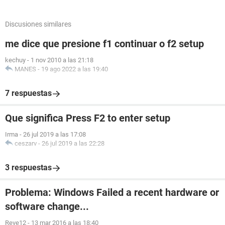
Discusiones similares
me dice que presione f1 continuar o f2 setup
kechuy
-
1 nov 2010 a las 21:18
MANES
-
19 ago 2022 a las 19:40
7 respuestas
Que significa Press F2 to enter setup
Irma
-
26 jul 2019 a las 17:08
ceszarv
-
26 jul 2019 a las 22:28
3 respuestas
Problema: Windows Failed a recent hardware or
software change...
Reve12
-
13 mar 2016 a las 18:40