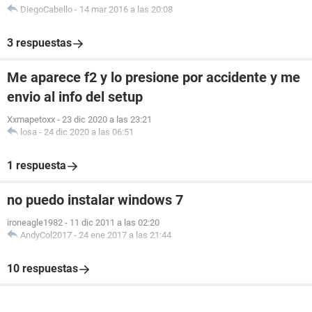
DiegoCabello
-
14 mar 2016 a las 20:08
3 respuestas
Me aparece f2 y lo presione por accidente y me
envio al info del setup
Xxmapetoxx
-
23 dic 2020 a las 23:21
losa
-
24 dic 2020 a las 06:51
1 respuesta
no puedo instalar windows 7
ironeagle1982
-
11 dic 2011 a las 02:20
AndyCol2017
-
24 ene 2017 a las 21:44
10 respuestas